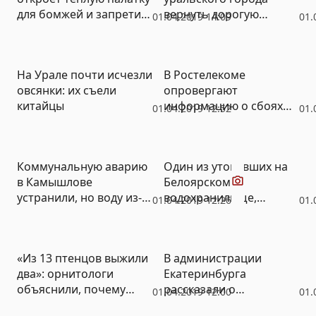
для бомжей и запретит
вернуть дорогую
01.04.2019 14:09
01.
в ней ночевать
иномарку продавцу
На Урале почти исчезли
В Ростелекоме
овсянки: их съели
опровергают
китайцы
информацию о сбоях
01.04.2019 12:52
01.
при записи детей в
лагеря
Видео
Коммунальную аварию
Один из утонувших на
в Камышлове
Белоярском
устранили, но воду из-
водохранилище,
01.04.2019 12:26
01.
под крана пить нельзя
возможно, сам был
(ФОТО, ВИДЕО)
спасателем
«Из 13 птенцов выжили
В администрации
два»: орнитологи
Екатеринбурга
объяснили, почему
рассказали о
01.04.2019 12:00
01.
летом вредно кормить
перекрытиях дорог из-