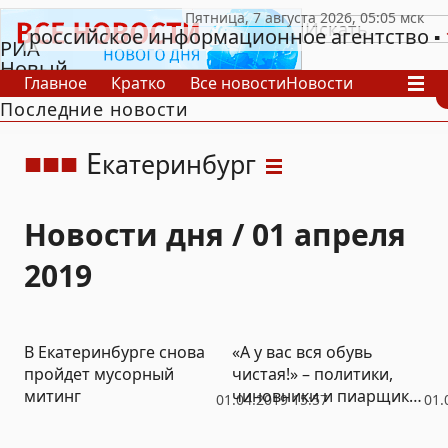
российское информационное агентство
РИА
Новый
Главное
Кратко
Все новости
Новости
День
Последние новости
В России
В мире
Видео
Спецпроекты
Проекты
Архив
Е
катеринбург
Новости дня / 01 апреля
2019
В Екатеринбурге снова
«А у вас вся обувь
пройдет мусорный
чистая!» – политики,
митинг
чиновники и пиарщики
01.04.2019 15:57
01.
шутят в честь 1 апреля