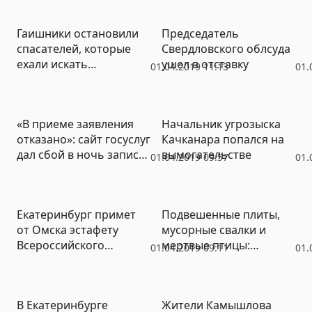
птиц
за репетиции парада
Гаишники остановили
Председатель
спасателей, которые
Свердловского облсуда
ехали искать
ушел в отставку
01.04.2019 11:13
01.
утопленников
«В приеме заявления
Начальник угрозыска
отказано»: сайт госуслуг
Качканара попался на
дал сбой в ночь записи
вымогательстве
01.04.2019 09:57
01.
детей в лагеря
Екатеринбург примет
Подвешенные плиты,
от Омска эстафету
мусорные свалки и
Всероссийского
мертвые птицы:
01.04.2019 09:11
01.
театрального
газовики показали, что
марафона
творится в квартирах
горожан-нарушителей
В Екатеринбурге
Жители Камышлова
(ФОТО)