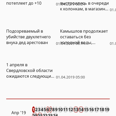
потеплеет до +10
выстроились в очереди
01.04.2019 08:24
к колонкам, в магазинах
01.
вода закончилась
Подозреваемый в
Камышлов продолжает
убийстве двухлетнего
оставаться без
внука дед арестован
холодной воды,
01.04.2019 08:14
01.
прокуратура ищет
виновников
1 апреля в
Свердловской области
ожидаются следующие
01.04.2019 05:00
события
1
2
3
4
5
6
7
8
9
10
11
12
13
14
15
16
17
18
19
Апр
'19
20
21
22
23
24