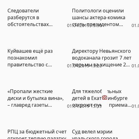
Следователи
Политологи оценили
разберутся в
шансы актера-комика
обстоятельствах
стать президентом
01.04.2019 15:30
01.
смертельной поездки
Украины
свердловчан по льду
Белоярского
Куйвашев ещё раз
Директору Невьянского
водохранилища
познакомил
водоканала грозит 7 лет
правительство с
тюрьмы за хищение 200
01.04.2019 15:20
01.
Олегом Чемезовым
тысяч
Видео
«Пропали жесткие
Для тяжелобольных
диски и бутылка вина»,
детей в Екатеринбурге
– главред газеты
откроют пункт приема
01.04.2019 15:15
01.
«Коммерсантъ»
ЕГЭ в онкоцентре
рассказал о погроме в
офисе (ФОТО, ВИДЕО)
РПЦ за бюджетный счет
Суд велел мэрии
откроет теплую палатку
уральского города