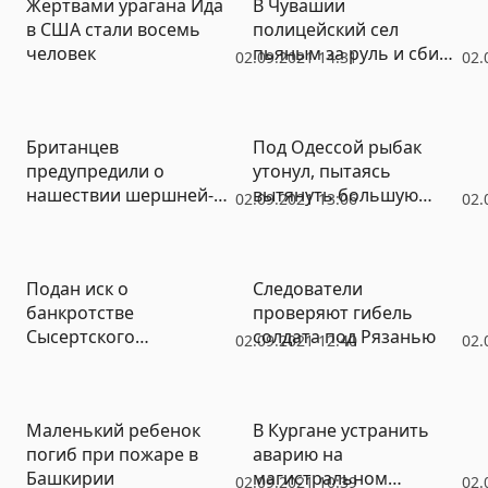
Жертвами урагана Ида
В Чувашии
в США стали восемь
полицейский сел
человек
пьяным за руль и сбил
02.09.2021 14:31
02.
пешехода
Британцев
Под Одессой рыбак
предупредили о
утонул, пытаясь
нашествии шершней-
вытянуть большую
02.09.2021 13:06
02.
убийц
рыбину
Подан иск о
Следователи
банкротстве
проверяют гибель
Сысертского
солдата под Рязанью
02.09.2021 12:40
02.
хлебокомбината
Маленький ребенок
В Кургане устранить
погиб при пожаре в
аварию на
Башкирии
магистральном
02.09.2021 10:39
02.