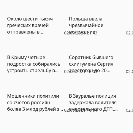
черепно-мозговая
травма»
Около шести тысяч
Польша ввела
греческих врачей
чрезвычайное
отправлены в
положение
02.09.2021 21:43
02.
неоплачиваемые
отпуска
В Крыму четыре
Соратник бывшего
подростка собирались
схиигумена Сергия
устроить стрельбу в
арестован до 20
02.09.2021 18:03
02.
школе
октября
Мошенники похитили
В Зауралье полиция
со счетов россиян
задержала водителя
более 3 млрд рублей за
смертельного ДТП,
02.09.2021 16:04
02.
три месяца
сбежавшего в августе с
места аварии