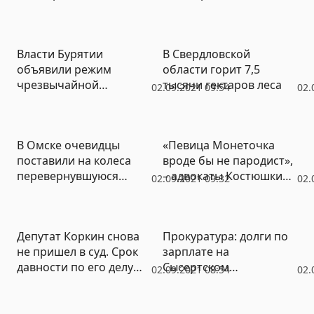
водопроводе мешает
«неожиданное
препятствие»
Власти Бурятии
В Свердловской
объявили режим
области горит 7,5
чрезвычайной
тысячи гектаров леса
02.09.2021 09:54
02.
ситуации из-за
паводков
В Омске очевидцы
«Певица Монеточка
поставили на колеса
вроде бы не пародист»,
перевернувшуюся
– адвокаты Костюшкина
02.09.2021 09:32
02.
маршрутку
не соглашаются
признать «Мама, я не
зигую» пародией
Депутат Коркин снова
Прокуратура: долги по
не пришел в суд. Срок
зарплате на
давности по его делу
Сысертском
02.09.2021 08:54
02.
истекает через
хлебокомбинате были и
несколько дней
раньше