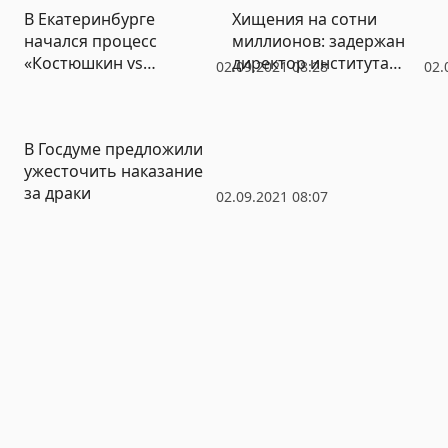
В Екатеринбурге
Хищения на сотни
начался процесс
миллионов: задержан
«Костюшкин vs
директор института
02.09.2021 08:28
02.
Монеточка». На этот
МГТУ «Станкин»
раз пришли обе
стороны
В Госдуме предложили
ужесточить наказание
за драки
02.09.2021 08:07