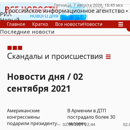
российское информационное агентство
РИА
Новый
Главное
Кратко
Все новости
Новости
День
Последние новости
В России
В мире
Видео
Спецпроекты
Проекты
Архив
С
кандалы и происшествия
Новости дня / 02
сентября 2021
Американские
В Армении в ДТП
конгрессмены
пострадало более 30
подарили президенту
человек
02.09.2021 22:44
02.
Украины книгу «Лёгкая