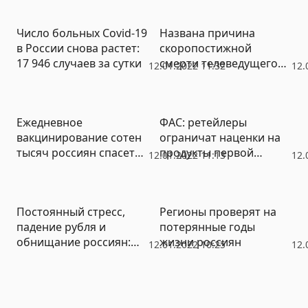
будут пандемия,
давление Запада и
Число больных Covid-19
Названа причина
экономический кризис
в России снова растет:
скоропостижной
17 946 случаев за сутки
смерти телеведущего
12.01.2022 11:32
12.
Михаила Зеленского
Ежедневное
ФАС: ретейлеры
вакцинирование сотен
ограничат наценки на
тысяч россиян спасет
продукты первой
12.01.2022 11:13
12.
от всех штаммов
необходимости
коронавируса
Постоянный стресс,
Регионы проверят на
падение рубля и
потерянные годы
обнищание россиян:
жизни россиян
12.01.2022 10:25
12.
главные проблемы РФ
усугубит Украина