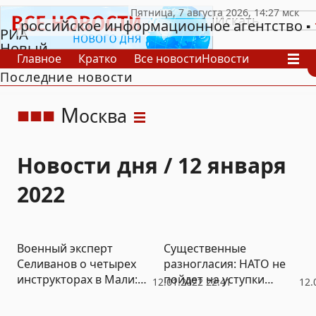
российское информационное агентство
РИА
Новый
Главное
Кратко
Все новости
Новости
День
Последние новости
В России
В мире
Видео
Спецпроекты
Проекты
Архив
М
осква
Новости дня / 12 января
2022
Военный эксперт
Существенные
Селиванов о четырех
разногласия: НАТО не
инструкторах в Мали:
пойдет на уступки
12.01.2022 22:41
12.
один русский стоит
России
десятка, а иногда и