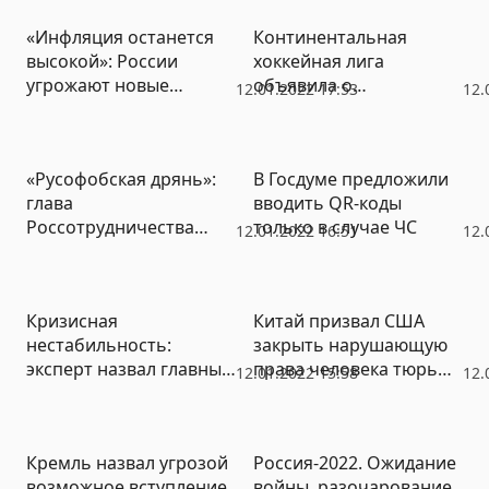
сотни
«Инфляция останется
Континентальная
высокой»: России
хоккейная лига
угрожают новые
объявила о
12.01.2022 17:53
12.
санкции, пандемия и
приостановке
энергопереход
регулярного
чемпионата
«Русофобская дрянь»:
В Госдуме предложили
глава
вводить QR-коды
Россотрудничества
только в случае ЧС
12.01.2022 16:51
12.
обвинил казахского
министра в нацизме и
шовинизме
Кризисная
Китай призвал США
нестабильность:
закрыть нарушающую
эксперт назвал главные
права человека тюрьму
12.01.2022 15:58
12.
угрозы для России
Гуантанамо
Кремль назвал угрозой
Россия-2022. Ожидание
возможное вступление
войны, разочарование