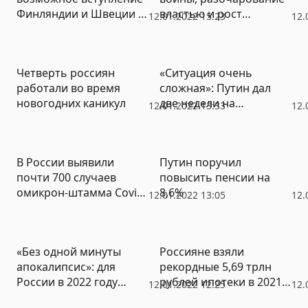
Финляндии и Швеции в
властью и рост
12.01.2022 15:23
12.
НАТО
протестных настроений
Четверть россиян
«Ситуация очень
работали во время
сложная»: Путин дал
новогодних каникул
две недели на
12.01.2022 13:33
12.
подготовку к новой
волне ковида
В России выявили
Путин поручил
почти 700 случаев
повысить пенсии на
омикрон-штамма Covid-
8,6%
12.01.2022 13:05
12.
19
«Без одной минуты
Россияне взяли
апокалипсис»: для
рекордные 5,69 трлн
России в 2022 году
рублей ипотеки в 2021
12.01.2022 12:25
12.
главными угрозами
году