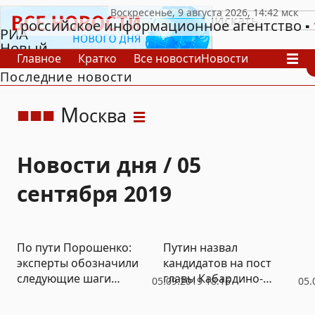
российское информационное агентство
РИА
Новый
Главное
Кратко
Все новости
Новости
День
Последние новости
В России
В мире
Видео
Спецпроекты
Проекты
Архив
М
осква
Новости дня / 05
сентября 2019
По пути Порошенко:
Путин назвал
эксперты обозначили
кандидатов на пост
следующие шаги
главы Кабардино-
05.09.2019 18:16
05.
Зеленского
Балкарии