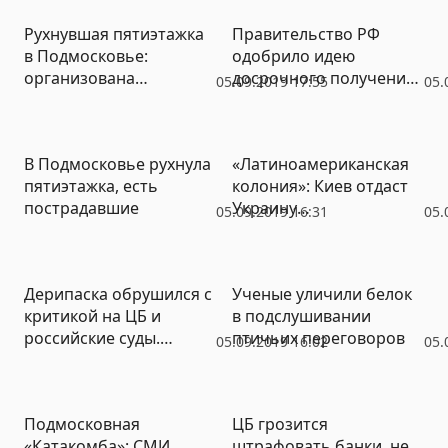
Рухнувшая пятиэтажка
Правительство РФ
в Подмосковье:
одобрило идею
организована
досрочного получения
05.09.2019 17:55
05.
доследственная
негосударственных
проверка
пенсий
В Подмосковье рухнула
«Латиноамериканская
пятиэтажка, есть
колония»: Киев отдаст
пострадавшие
Украину
05.09.2019 16:31
05.
транснациональным
компаниям
Дерипаска обрушился с
Ученые уличили белок
критикой на ЦБ и
в подслушивании
российские суды.
птичьих переговоров
05.09.2019 16:02
05.
«Только тормозят
экономику»
Подмосковная
ЦБ грозится
«Катакомба»: СМИ
штрафовать банки, не