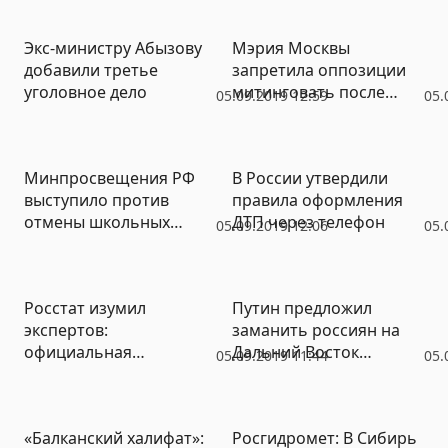
Экс-министру Абызову
Мэрия Москвы
добавили третье
запретила оппозиции
уголовное дело
митинговать после
05.09.2019 12:59
05.
выборов
Минпросвещения РФ
В России утвердили
выступило против
правила оформления
отмены школьных
ДТП через телефон
05.09.2019 12:06
05.
экзаменов
Росстат изумил
Путин предложил
экспертов:
заманить россиян на
официальная
Дальний Восток
05.09.2019 11:44
05.
статистика
льготной ипотекой и
зафиксировала
выплатами
парадоксальный рост
«Балканский халифат»:
Росгидромет: В Сибирь
экономики