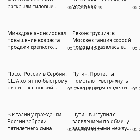
раскрыли силовые
успевшие
05.09.2019 15:49
05.
методы воздействия на
подключиться к
несговорчивых
быстрым платежам
заключенных
Минздрав анонсировал
Реконструкция: в
повышение возраста
Москве станция скорой
продажи крепкого
помощи оказалась в
05.09.2019 15:24
05.
алкоголя
дорожной блокаде
Посол России в Сербии:
Путин: Протесты
США хотят по-быстрому
помогают «встряхнуть
решить косовский
власть», но молодежи –
05.09.2019 14:08
05.
вопрос
лучше заняться
улучшением
демографии
В Италии у гражданки
Путин выступил с
России забрали
заявлением по обмену
пятилетнего сына
заключенными между
05.09.2019 13:27
05.
РФ и Украиной