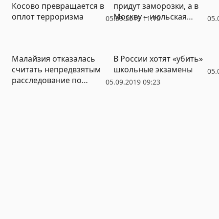
Косово превращается в
придут заморозки, а в
оплот терроризма
Москву – июльская
05.09.2019 11:10
05.
жара
Малайзия отказалась
В России хотят «убить»
считать непредвзятым
школьные экзамены
05.
расследование по
05.09.2019 09:23
MH17: «Россию
обвиняют на основе
сомнительных улик»