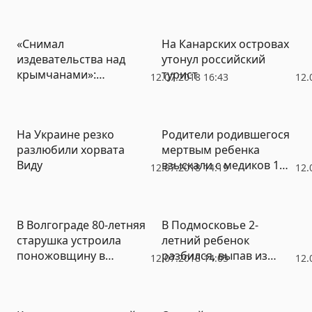
реформу
активисток «Стоп-ГОКа»
«Снимал
На Канарских островах
издевательства над
утонул российский
крымчанами»:
турист
12.07.2018 16:43
12.
Поклонская рассказала
о «творчестве» Олега
Сенцова
На Украине резко
Родители родившегося
разлюбили хорвата
мертвым ребенка
Виду
взыскали с медиков 1
12.07.2018 14:19
12.
млн 800 тысяч рублей
В Волгограде 80-летняя
В Подмосковье 2-
старушка устроила
летний ребенок
поножовщину в
разбился, выпав из
12.07.2018 14:05
12.
больничной палате
окна, пока его мать
выпивала