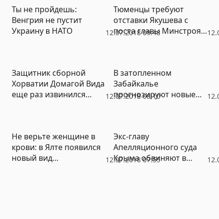
Ты не пройдешь:
Тюменцы требуют
выявила множество
Венгрия не пустит
отставки Якушева с
проблем
Украину в НАТО
поста главы Минстроя
12.07.2018 09:48
12.
РФ
Защитник сборной
В затопленном
Хорватии Домагой Вида
Забайкалье
еще раз извинился
прогнозируют новые
12.07.2018 08:10
12.
перед Россией
сильные ливни
Не верьте женщине в
Экс-главу
крови: в Ялте появился
Апелляционного суда
новый вид
Крыма обвиняют в
12.07.2018 07:55
12.
мошенничества
госизмене