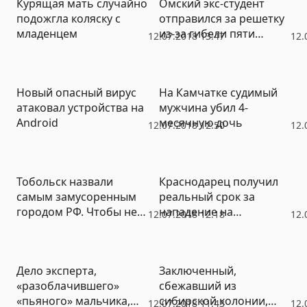
Курящая мать случайно
Омский экс-студент
подожгла коляску с
отправился за решетку
младенцем
из-за гибели пяти
12.07.2018 13:47
12.
человек
Новый опасный вирус
На Камчатке судимый
атаковал устройства на
мужчина убил 4-
Android
месячную дочь
12.07.2018 12:50
12.
Тобольск назвали
Краснодарец получил
самым замусоренным
реальный срок за
городом РФ. Чтобы не
нападение на
12.07.2018 12:18
12.
портить имидж
сотрудников скорой
будущему губернатору
Тюменской области
Дело эксперта,
Заключенный,
«разоблачившего»
сбежавший из
«пьяного» мальчика,
сибирской колонии,
12.07.2018 11:43
12.