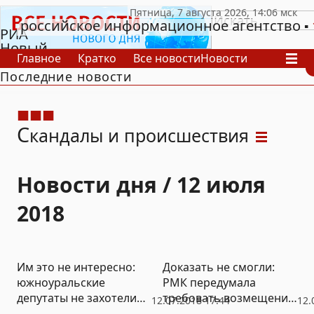
российское информационное агентство
РИА
Новый
Главное
Кратко
Все новости
Новости
День
Последние новости
В России
В мире
Видео
Спецпроекты
Проекты
Архив
С
кандалы и происшествия
Новости дня / 12 июля
2018
Им это не интересно:
Доказать не смогли:
южноуральские
РМК передумала
депутаты не захотели
требовать возмещение
12.07.2018 17:44
12.
обсуждать пенсионную
судебных издержек от