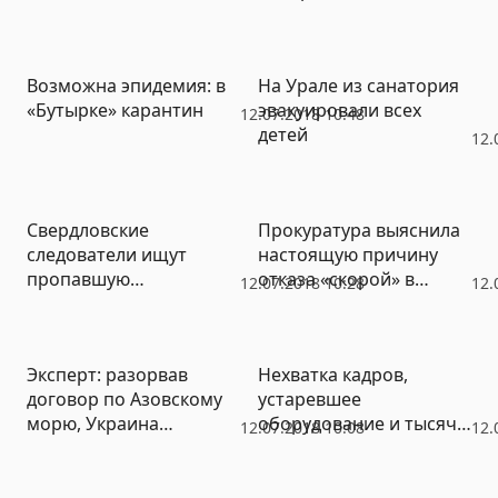
направлено в суд
«добежал» до Урала
Возможна эпидемия: в
На Урале из санатория
«Бутырке» карантин
эвакуировали всех
12.07.2018 10:48
детей
12.
Свердловские
Прокуратура выяснила
следователи ищут
настоящую причину
пропавшую
отказа «скорой» в
12.07.2018 10:28
12.
жительницу
Новом Уренгое везти
Владимирской области:
умирающего ветерана
подозревают убийство
в больницу
Эксперт: разорвав
Нехватка кадров,
(ФОТО)
договор по Азовскому
устаревшее
морю, Украина
оборудование и тысячи
12.07.2018 10:08
12.
признает Крым
ненужных
российским
беспилотников:
проверка в МЧС