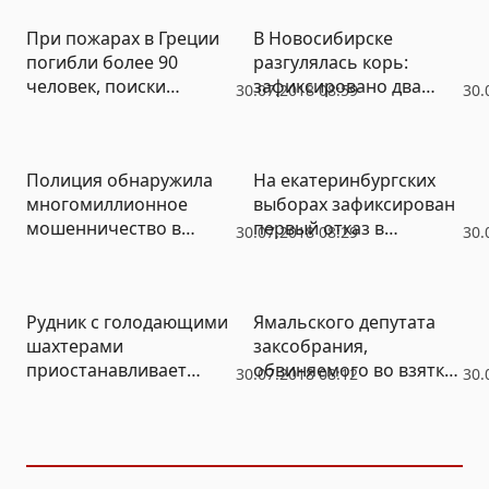
области
При пожарах в Греции
В Новосибирске
погибли более 90
разгулялась корь:
человек, поиски
зафиксировано два
30.07.2018 08:59
30.
пропавших
новых очага
продолжаются
Полиция обнаружила
На екатеринбургских
многомиллионное
выборах зафиксирован
мошенничество в
первый отказ в
30.07.2018 08:29
30.
«Чеченфильме»
регистрации кандидату
в депутаты
Рудник с голодающими
Ямальского депутата
шахтерами
заксобрания,
приостанавливает
обвиняемого во взятке,
30.07.2018 08:12
30.
работу из-за нехватки
задержали повторно
денег