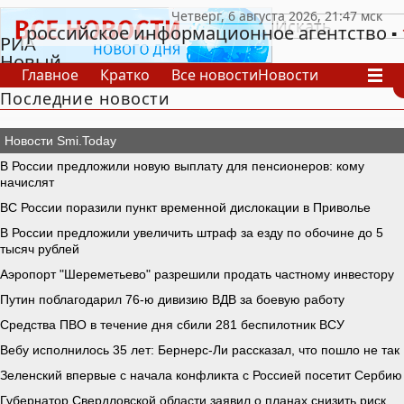
российское информационное агентство
РИА
Новый
Главное
Кратко
Все новости
Новости
День
Последние новости
В России
В мире
Видео
Спецпроекты
Проекты
Архив