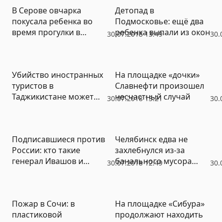
В Серове овчарка
Детопад в
покусала ребенка во
Подмосковье: ещё два
время прогулки в
ребенка выпали из окон
30.07.2018 13:49
30.
детском лагере – СК
начал проверку
Убийство иностранных
На площадке «дочки»
туристов в
Славнефти произошел
Таджикистане может
несчастный случай
30.07.2018 13:21
30.
быть терактом
Подписавшиеся против
Челябинск едва не
России: кто такие
захлебнулся из-за
генерал Ивашов и
банального мусора
30.07.2018 12:49
30.
атаман Шабаев
(ВИДЕО)
Пожар в Сочи: в
На площадке «Сибура»
пластиковой
продолжают находить