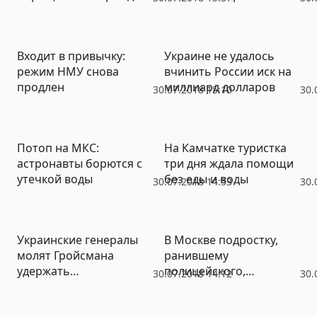
забаррикадировалось
от севастопольцев
Входит в привычку:
Украине не удалось
режим НМУ снова
вчинить России иск на
продлен
миллиард долларов
30.07.2018 15:10
30.
Потоп на МКС:
На Камчатке туристка
астронавты борются с
три дня ждала помощи
утечкой воды
без еды и воды
30.07.2018 14:53
30.
Украинские генералы
В Москве подростку,
молят Гройсмана
ранившему
удержать
полицейского,
30.07.2018 14:12
30.
разбегающихся
предъявлено
офицеров
обвинение