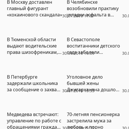
В Москву доставлен
В Челябинске
прикарманивших 77
главный фигурант
возобновили практику
млн рублей
«кокаинового скандала»
укладки асфальта в
30.07.2018 17:07
30.
дождь (ФОТО)
В Тюменской области
В Севастополе
выдают водительские
воспитанники детского
права шизофреникам,
сада заболели
30.07.2018 16:09
30.
наркоманам и
менингитом
алкоголикам
В Петербурге
Уголовное дело
задержали школьника
бывшей жены
за сообщение о захвате
Джигарханяна дошло
30.07.2018 15:53
30.
заложников в детском
до суда
лагере
Медведева встречают:
70-летняя пенсионерка
управление по работе с
застрелила мужа за
обращениями граждан
любовь к порно
30.07.2018 15:37
30.