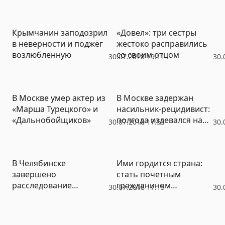
дизайнерской яхте
Gucci, но все планы
порушила полиция
Крымчанин заподозрил
«Довел»: три сестры
в неверности и поджёг
жестоко расправились
возлюбленную
со своим отцом
30.07.2018 19:11
30.
В Москве умер актер из
В Москве задержан
«Марша Турецкого» и
насильник-рецидивист:
«Дальнобойщиков»
полгода издевался над
30.07.2018 17:53
30.
детьми
В Челябинске
Ими гордится страна:
завершено
стать почетным
расследование
гражданином
30.07.2018 17:15
30.
уголовных дел в
Челябинска сможет
отношении
даже осужденный за
бизнесменов,
убийство