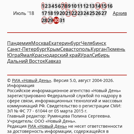
1
2
3
4
5
6
7
8
9
10
11
12
13
14
15
16
Июль '18
17
18
19
20
21
22
23
24
25
26
27
Архив
28
29
30
31
Пандемия
Москва
Екатеринбург
Челябинск
Санкт-Петербург
Крым
Севастополь
Курган
Тюмень
Югра
Ямал
Краснодарский край
Урал
Сибирь
Дальний Восток
Кавказ
©
РИА «Новый День»
. Версия 5.0, август 2004-2026.
Информация
Российское информационное агентство «Новый День»
зарегистрировано Федеральной службой по надзору в
сфере связи, информационных технологий и массовых
коммуникаций РФ. Свидетельство о регистрации СМИ:
ЭЛ № ФС 77 - 61044 от 05 марта 2015 г.
Главный редактор: Румянцева Полина Сергеевна.
Учредитель: ООО «Новый День».
Редакция
РИА «Новый День»
не несет ответственности
за достоверность информации, содержащейся в