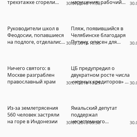
трехэтажке сгорели
нарушения: рабочий
30.07.2018 11:58
30.
заживо восемь человек
получил ожоги
Руководители школ в
Пляж, появившийся в
Феодосии, попавшиеся
Челябинске благодаря
на подлоге, отделались
Путину, опасен для
30.07.2018 10:55
30.
небольшим штрафом
жизни (ВИДЕО)
Ничего святого: в
ЦБ предупредил о
Москве разграблен
двукратном росте числа
православный храм
«черных кредиторов» в
30.07.2018 10:29
30.
России
Из-за землетрясения
Ямальский депутат
560 человек застряли
поддержал
на горе в Индонезии
несистемного
30.07.2018 09:38
30.
кандидата на выборах
губернатора Тюменской