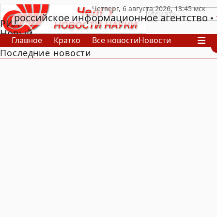
российское информационное агентство
РИА
Новый
Главное
Кратко
Все новости
Новости
День
Последние новости
В России
В мире
Видео
Спецпроекты
Проекты
Архив