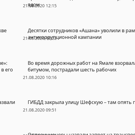
ядом
21.08.2020 12:15
кве
Десятки сотрудников «Ашана» уволили в рам
антикоррупционной кампании
21.08.2020 10:22
е»:
Во время дорожных работ на Ямале взорвал
в его
битумом, пострадали шесть рабочих
21.08.2020 10:16
азвали
ГИБДД закрыла улицу Шефскую – там опять 
21.08.2020 09:51
Оппозиционеры назвали запрет на транспо