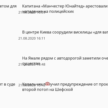
етом для
Капитана «Манчестер Юнайтед» арестовали 
нападение на полицейских
21.08.2020 16:59
В центре Киева соорудили виселицы «для ва
21.08.2020 16:11
На Ямале рядом с автодорогой заметили оч
существо
21.08.2020 15:48
Видео
т в суде
Ковальчик получил предупреждение от прок
21.08.2020 15:42
второй потоп на Шефской