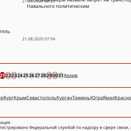
21.08.2020 09:25
Навального политическим
тель
21.08.2020 07:54
21
22
23
24
25
26
27
28
29
30
31
Архив
ербург
Крым
Севастополь
Курган
Тюмень
Югра
Ямал
Красно
мация
гистрировано Федеральной службой по надзору в сфере связи