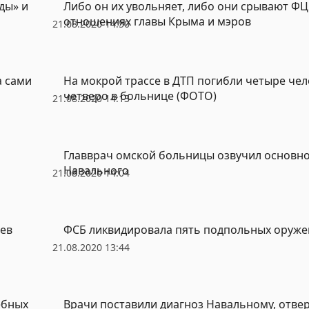
ды» и
Либо он их увольняет, либо они срывают Ф
отношениях главы Крыма и мэров
21.08.2020 14:50
а сами
На мокрой трассе в ДТП погибли четыре чел
четверо в больнице (ФОТО)
21.08.2020 14:13
Главврач омской больницы озвучил основно
Навального
21.08.2020 14:04
ев
ФСБ ликвидировала пять подпольных оруже
21.08.2020 13:44
ебных
Врачи поставили диагноз Навальному, отве