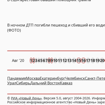
В ночном ДТП погибли пешеход и сбивший его води
(ФОТО)
Авг
'20
1
2
3
4
5
6
7
8
9
10
11
12
13
14
15
16
17
18
19
20
Пандемия
Москва
Екатеринбург
Челябинск
Санкт-Пет
Урал
Сибирь
Дальний Восток
Кавказ
©
РИА «Новый День»
. Версия 5.0, август 2004-2026. Инфор
Российское информационное агентство «Новый День» заре