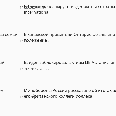
В Таиланде планируют выдворить из страны
11.02.2022 22:34
International
ва семьи
В канадской провинции Онтарио объявлено
положение
11.02.2022 21:45
ый
Байден заблокировал активы ЦБ Афганистан
11.02.2022 20:56
ем
Минобороны России рассказало об итогах в
его британского коллеги Уоллеса
11.02.2022 20:00