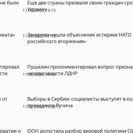
 не было
Еще две страны призвали своих граждан ср
Украину
11.02.2022 19:15
рмата»
Захарова нашла объяснение истерике НАТО 
11.02.2022 17:13
российского вторжения»
нтировал
Пушилин прокомментировал вопрос призна
сти
независимости ЛДНР
11.02.2022 16:43
 от
Выборы в Сербии: социалисты выступят в ко
президента Вучича
11.02.2022 15:02
рватии о
ООН допустила разбор визовой политики С