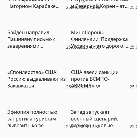
Нагорном Карабахе
и Северной Кореи – это
25.09.2023 20:08
25.
погибли люди
«улица с двусторонним
движением, которая
становится все более
Байден направил
Минобороны
опасной»
Пашиняну письмо с
Финляндии: Поддержка
заверениями
Украины – это дорого, и
25.09.2023 19:35
25.
укрепления сферы
конца этому не видно
безопасности
«Спойлерство» США:
США ввели санкции
Россию выдавливают из
против ВСМПО-
Закавказья
АВИСМА
25.09.2023 18:35
25.
Эфиопия полностью
Запад запускает
запретила туристам
военный сценарий:
вывозить кофе
возможны новые
25.09.2023 17:38
25.
региональные