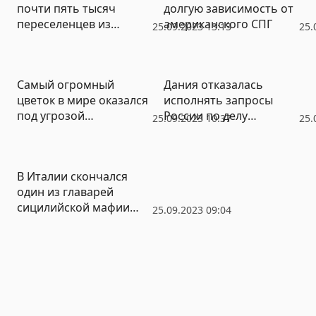
почти пять тысяч
долгую зависимость от
переселенцев из
американского СПГ
25.09.2023 13:13
25.
Карабаха
Самый огромный
Дания отказалась
цветок в мире оказался
исполнять запросы
под угрозой
России по делу
25.09.2023 10:37
25.
исчезновения
«Северных потоков»
В Италии скончался
один из главарей
сицилийской мафии
25.09.2023 09:04
«Коза Ностра»