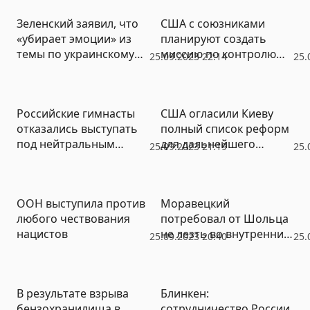
парламенте Канады
Зеленский заявил, что
США с союзниками
«убирает эмоции» из
планируют создать
темы по украинскому
миссию по контролю
25.09.2023 22:14
25.
зерну
обязательств, данных
Баку в отношении
Нагорного Карабаха
Российские гимнасты
США огласили Киеву
отказались выступать
полный список реформ
под нейтральным
для дальнейшего
25.09.2023 21:19
25.
флагом на Олимпиаде в
оказания военной
Париже
помощи
ООН выступила против
Моравецкий
любого чествования
потребовал от Шольца
нацистов
не лезть во внутренние
25.09.2023 20:40
25.
дела Польши
В результате взрыва
Блинкен:
бензохранилища в
сотрудничество России