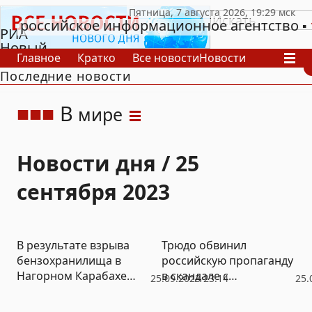
российское информационное агентство
РИА
Новый
Главное
Кратко
Все новости
Новости
День
Последние новости
В России
В мире
Видео
Спецпроекты
Проекты
Архив
В
мире
Новости дня / 25
сентября 2023
В результате взрыва
Трюдо обвинил
бензохранилища в
российскую пропаганду
Нагорном Карабахе
в скандале с
25.09.2023 23:14
25.
пострадало свыше 200
чествованием
человек
украинского эсэсовца в