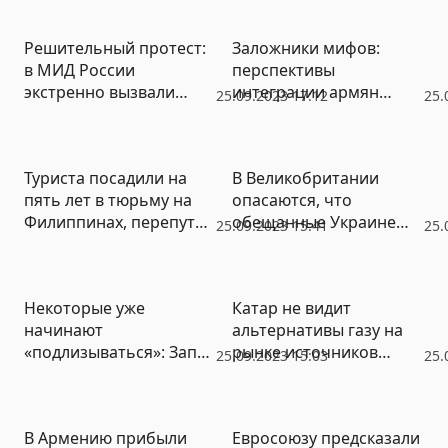
конфликты
Решительный протест:
Заложники мифов:
в МИД России
перспективы
экстренно вызвали
интеграции армян
25.09.2023 17:12
25.
посла Болгарии
Карабаха в
азербайджанское
общество
Туриста посадили на
В Великобритании
пять лет в тюрьму на
опасаются, что
Филиппинах, перепутав
обещанные Украине
25.09.2023 15:41
25.
с другим человеком
ATACMS уйдут на
черный рынок
Некоторые уже
Катар не видит
начинают
альтернативы газу на
«подлизываться»: Запад
рынке источников
25.09.2023 15:03
25.
теряет глобальный вес
энергии
В Армению прибыли
Евросоюзу предсказали