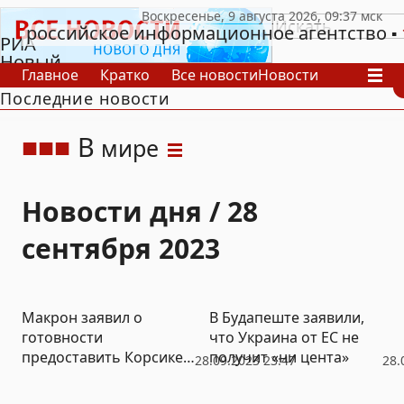
российское информационное агентство
РИА
Новый
Главное
Кратко
Все новости
Новости
День
Последние новости
В России
В мире
Видео
Спецпроекты
Проекты
Архив
В
мире
Новости дня / 28
сентября 2023
Макрон заявил о
В Будапеште заявили,
готовности
что Украина от ЕС не
предоставить Корсике
получит «ни цента»
28.09.2023 23:47
28.
статус автономии