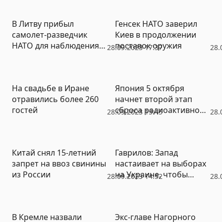
санкции
В Литву прибыл
Генсек НАТО заверил
самолет-разведчик
Киев в продолжении
НАТО для наблюдения
поставок оружия
28.09.2023 17:37
28.
за Россией
На свадьбе в Иране
Япония 5 октября
отравились более 260
начнет второй этап
гостей
сброса радиоактивной
28.09.2023 15:45
28.
воды
Китай снял 15-летний
Гаврилов: Запад
запрет на ввоз свинины
настаивает на выборах
из России
на Украине, чтобы
28.09.2023 14:52
28.
сменить Зеленского
В Кремле назвали
Экс-главе Нагорного