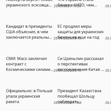
украинского эсэсовца
ближе к НАТО, чем
28.09.2023 19:28
28.
30 тысяч долларов
когда-либо прежде
Кандидат в президенты
ЕС продлил меры
США объяснил, в чем
защиты для украинских
заключается реальный
беженцев еще на год
28.09.2023 18:45
28.
жизненный интерес его
страны
СМИ: Маск заключил
Си Цзиньпин рассказал
контракт с
о перспективах
Космическими силами
воссоединения Китая с
28.09.2023 18:16
28.
США
Тайванем
Официально: в Польше
Президент Казахстана
упала украинская
пообещал Шольцу
ракета
соблюдать
28.09.2023 17:52
28.
антироссийские