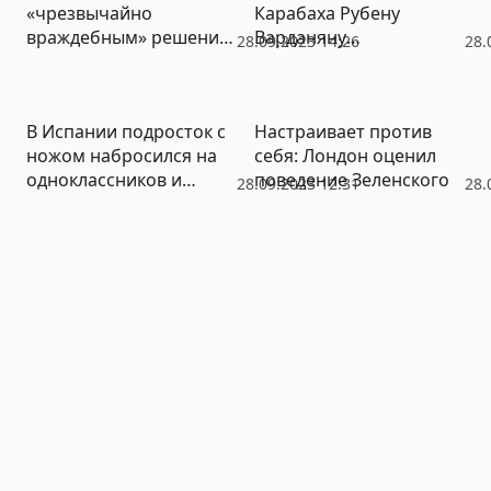
«чрезвычайно
Карабаха Рубену
враждебным» решение
Варданяну
28.09.2023 14:26
28.
Армении о признании
предъявлено
международного
обвинение в
уголовного суда
финансировании
В Испании подросток с
Настраивает против
терроризма
ножом набросился на
себя: Лондон оценил
одноклассников и
поведение Зеленского
28.09.2023 12:31
28.
учителей