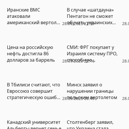
Иранские ВМС
В случае «шатдауна»
атаковали
Пентагон не сможет
американский вертолет
обучать украинских
28.09.2023 22:59
28.
лазером
пилотов
Цена на российскую
СМИ: ФРГ покупает у
нефть достигла 86
Израиля систему ПРО,
долларов за баррель
способную
28.09.2023 22:16
28.
перехватывать
баллистические ракеты
В Тбилиси считают, что
Минск заявил о
Евросоюз совершит
нарушении границы
стратегическую ошибку,
польским вертолетом
28.09.2023 20:40
28.
если не даст Грузии
статус кандидата в ЕС
Канадский университет
Столтенберг заявил,
Альберты вернет семье
что Украина стала