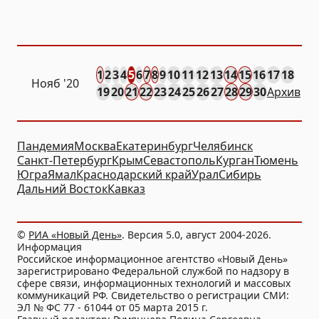
1
2
3
4
5
6
7
8
9
10
11
12
13
14
15
16
17
18
Нояб
'20
19
20
21
22
23
24
25
26
27
28
29
30
Архив
Пандемия
Москва
Екатеринбург
Челябинск
Санкт-Петербург
Крым
Севастополь
Курган
Тюмень
Югра
Ямал
Краснодарский край
Урал
Сибирь
Дальний Восток
Кавказ
©
РИА «Новый День»
. Версия 5.0, август 2004-2026.
Информация
Российское информационное агентство «Новый День»
зарегистрировано Федеральной службой по надзору в
сфере связи, информационных технологий и массовых
коммуникаций РФ. Свидетельство о регистрации СМИ:
ЭЛ № ФС 77 - 61044 от 05 марта 2015 г.