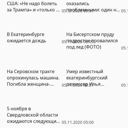
США: «Не надо болеть
оказались
за Трампа» и «только в
проблемными: один не
05.11.2020 09:37
05.
России надеются на
вылетел, на второй
чудо»
пустили не всех
В Екатеринбурге
На Бисертском пруду
ожидается дождь
подросток провалился
05.11.2020 09:09
под лед (ФОТО)
05.
На Серовском тракте
Умер известный
опрокинулась машина.
екатеринбургский
Погибла женщина-
режиссер Илья
05.11.2020 08:21
05.
пассажир (ФОТО)
Ротенберг
5 ноября в
Свердловской области
ожидаются следующие
05.11.2020 05:00
события