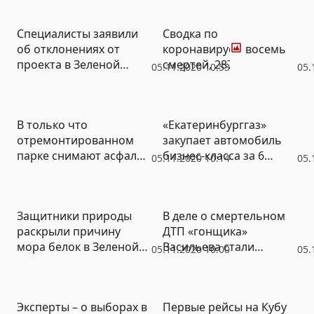
антиковидных экранов
в такси
Фото
Специалисты заявили
Сводка по
об отклонениях от
коронавирусу: восемь
проекта в Зеленой
смертей, 287
05.11.2020 10:53
05.
Роще (ФОТО)
заболевших
В только что
«Екатеринбурггаз»
отремонтированном
закупает автомобиль
парке снимают асфальт
бизнес-класса за 6
05.11.2020 10:14
05.
(ФОТО)
миллионов
Защитники природы
В деле о смертельном
раскрыли причину
ДТП «гонщика»
мора белок в Зеленой
Васильева стали
05.11.2020 10:00
05.
Роще (ФОТО)
пропадать свидетели
Эксперты – о выборах в
Первые рейсы на Кубу