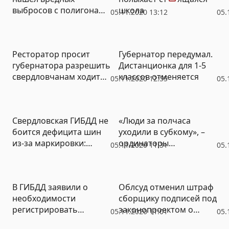
выбросов с полигона
школа
05.11.2020 13:12
05.
«Северный»
(ДОКУМЕНТ)
Ресторатор просит
Губернатор передумал.
губернатора разрешить
Дистанционка для 1-5
свердловчанам ходить
классов отменяется
05.11.2020 12:55
05.
ночью в бары по QR-
кодам
Свердловская ГИБДД не
«Люди за полчаса
боится дефицита шин
уходили в субкому», –
из-за маркировки:
ординаторы
05.11.2020 11:31
05.
шины не гречка, не
медуниверситета
исчезнут
рассказали о работе в
«красной зоне»
В ГИБДД заявили о
Облсуд отменил штраф
необходимости
сборщику подписей под
регистрировать
законопроектом о
05.11.2020 11:01
05.
установку
прямых выборах