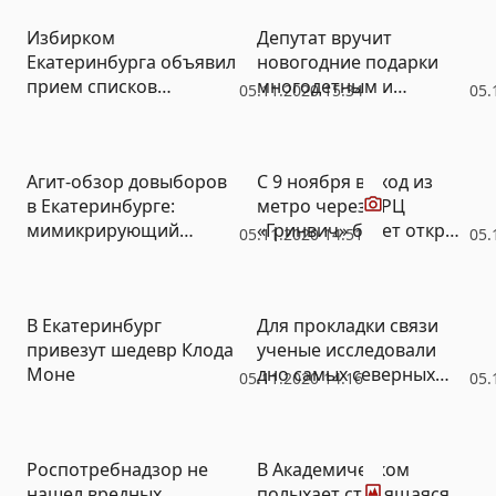
Избирком
Депутат вручит
Екатеринбурга объявил
новогодние подарки
прием списков
многодетным и
05.11.2020 15:34
05.
наблюдателей на
малоимущим семьям –
довыборы 22 ноября
идет сбор заявок
Видео
Агит-обзор довыборов
С 9 ноября выход из
в Екатеринбурге:
метро через ТРЦ
мимикрирующий
«Гринвич» будет открыт
05.11.2020 14:51
05.
единоросс,
с 7:30 утра
многодетная мать-
богачка и кандидаты-
В Екатеринбург
Для прокладки связи
невидимки (ФОТО)
привезут шедевр Клода
ученые исследовали
Моне
дно самых северных
05.11.2020 14:16
05.
морей
Фото
Роспотребнадзор не
В Академическом
нашел вредных
полыхает строящаяся