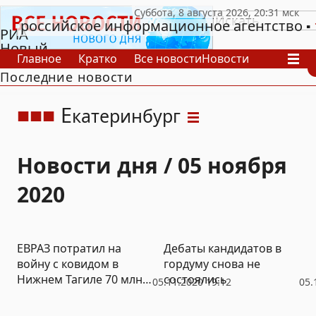
российское информационное агентство
РИА
Новый
Главное
Кратко
Все новости
Новости
День
Последние новости
В России
В мире
Видео
Спецпроекты
Проекты
Архив
Е
катеринбург
Новости дня / 05 ноября
2020
ЕВРАЗ потратил на
Дебаты кандидатов в
войну с ковидом в
гордуму снова не
Нижнем Тагиле 70 млн
состоялись
05.11.2020 19:12
05.
рублей