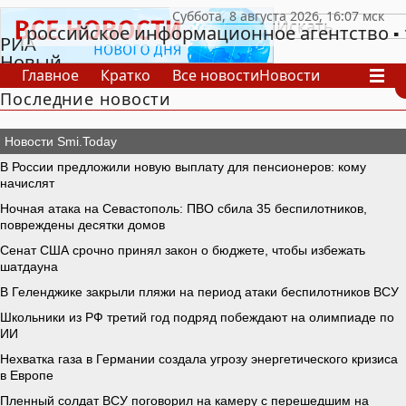
российское информационное агентство
РИА
Новый
Главное
Кратко
Все новости
Новости
День
Последние новости
В России
В мире
Видео
Спецпроекты
Проекты
Архив