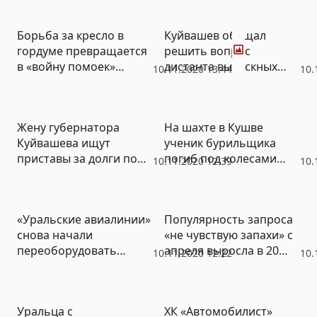
Фото
Борьба за кресло в
Куйвашев обещал
гордуме превращается
решить вопрос
в «войну помоек»
дистанта выпускных
10.11.2020 13:44
10.
(ФОТО)
классов. Указа все еще
нет
Жену губернатора
На шахте в Кушве
Куйвашева ищут
ученик бурильщика
приставы за долги по
погиб под колесами
10.11.2020 12:39
10.
налогам: «Риск
вагонетки. Прокуратура
постоянен, игра
проводит проверку
открыта, заработок
«Уральские авиалинии»
Популярность запроса
бесконечен»
снова начали
«не чувствую запахи» с
переоборудовать
апреля выросла в 20
10.11.2020 12:22
10.
самолеты под грузы
раз
Уральца с
ХК «Автомобилист»