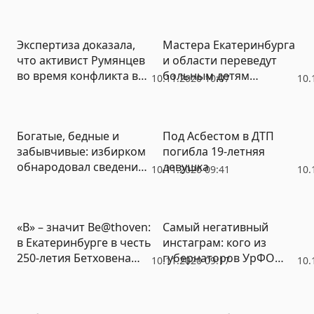
коронавируса
Экспертиза доказала,
Мастера Екатеринбурга
что активист Румянцев
и области переведут
во время конфликта в
больным детям
10.11.2020 10:07
10.
сквере серьезных
выручку с тату-
травм не получил
марафона
Богатые, бедные и
Под Асбестом в ДТП
забывчивые: избирком
погибла 19-летняя
обнародовал сведения
девушка
10.11.2020 09:41
10.
о доходах кандидатов в
гордуму
«B» – значит Be@thoven:
Самый негативный
в Екатеринбурге в честь
инстаграм: кого из
250-летия Бетховена
губернаторов УрФО
10.11.2020 09:17
10.
установили поющую
чаще ругают в соцсетях
букву (ФОТО)