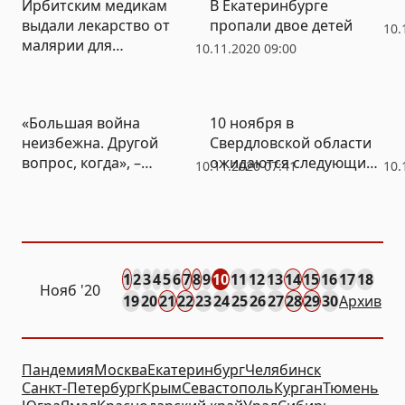
Ирбитским медикам
В Екатеринбурге
выдали лекарство от
пропали двое детей
10.
малярии для
10.11.2020 09:00
профилактики
коронавируса
«Большая война
10 ноября в
неизбежна. Другой
Свердловской области
вопрос, когда», –
ожидаются следующие
10.11.2020 07:41
10.
политтехнолог о
события
ситуации в Карабахе
1
2
3
4
5
6
7
8
9
10
11
12
13
14
15
16
17
18
Нояб
'20
19
20
21
22
23
24
25
26
27
28
29
30
Архив
Пандемия
Москва
Екатеринбург
Челябинск
Санкт-Петербург
Крым
Севастополь
Курган
Тюмень