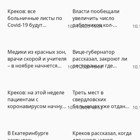
тестировании на
(ВИДЕО)
Креков: все
Власти пообещали
коронавирус
больничные листы по
увеличить число
Covid-19 будут
работников кол-
10.11.2020 16:04
10.
закрывать
центров по
дистанционно
коронавирусу в
поликлиниках
Медики из красных зон,
Вице-губернатор
врачи скорой и учителя
рассказал, закроют ли
– в ноябре начнется
рестораны и где
10.11.2020 16:00
10.
вакцинация от
разрешат встречать
коронавируса
Новый год
Креков: на этой неделе
Треть мест в
пациентам с
свердловских
коронавирусом начнут
больницах уже отданы
10.11.2020 15:53
10.
выдавать бесплатные
под ковид
лекарства
В Екатеринбурге
Креков рассказал, когда
закрылась
для школьников