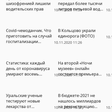
шизофренией лишили
передал более тысячи
водительских прав
литров питьевой воды
10.11.2020 11:39
10.
в ковидарий с
огромными очередями
Covid-чемоданчик. Что
В Кольцово украли
приготовить на случай
единорога (ФОТО)
10.
госпитализации
10.11.2020 11:26
пациенту с
коронавирусом
Статистика: каждый
На второй «Ночи
день от коронавируса
музеев» онлайн
умирают восемь
состоится премьера
10.11.2020 11:10
10.
свердловчан
семи короткометражек
про Екатеринбург
Уральские ученые
В бюджете-2021 не
тестируют новые
нашлось миллиардов
лекарства от
на реконструкцию
10.11.2020 10:51
10.
осложнений после
развязки у «Калины»