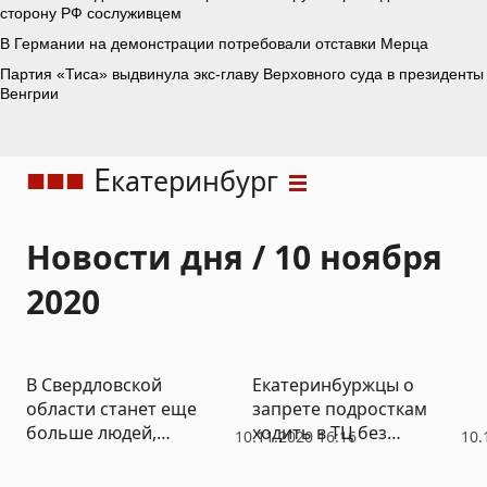
Е
катеринбург
Новости дня / 10 ноября
2020
В Свердловской
Екатеринбуржцы о
области станет еще
запрете подросткам
больше людей,
ходить в ТЦ без
10.11.2020 16:16
10.
которым будут
родителей: «Лучше бы в
отказывать в
библиотеке посидели»