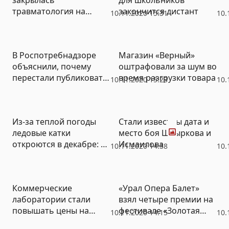
травматология на
закончится дистант
10.11.2020 15:31
10.
Саперов: пациентов
распределяют по
другим больницам
В Роспотребнадзоре
Магазин «Верный»
объяснили, почему
оштрафовали за шум во
перестали публиковать
время разгрузки товара
10.11.2020 15:23
10.
карту распространения
коронавируса
Фото
Из-за теплой погоды
Стали известны дата и
ледовые катки
место боя Штыркова и
откроются в декабре: в
Исмаилова
10.11.2020 14:38
10.
ЦПКиО появится
огромная площадка с
китом (ФОТО)
Коммерческие
«Урал Опера Балет»
лаборатории стали
взял четыре премии на
повышать цены на
фестивале «Золотая
10.11.2020 14:15
10.
тесты на Covid-19
маска»