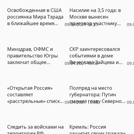
Освобожденная в США
Насилие на 3,5 года: в
россиянка Мира Тэрада
Москве вынесен
в ближайшее время
приговор участнику
09.04.2021 16:55
09.
вернется на родину
несанкционированного
протеста
Минздрав, ОФМС и
СКР заинтересовался
правительство Югры
событиями в доме
заключат общее
Вячеслава Зайцева и
09.04.2021 15:58
09.
соглашение
«другом» вдовы Алексея
Булдакова
«Открытая Россия»
Полпред на место
составляет
губернатора: Путин
«расстрельные» списки
сменил главу Северной
09.04.2021 15:36
09.
лояльных власти
Осетии
бизнесменов
Следить за войсками на
Кремль: Россия
территории РФ
защитит своих граждан