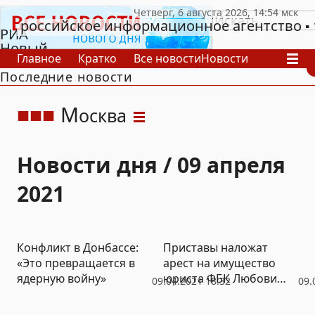
российское информационное агентство
РИА
Новый
Главное
Кратко
Все новости
Новости
День
Последние новости
В России
В мире
Видео
Спецпроекты
Проекты
Архив
М
осква
Новости дня / 09 апреля
2021
Конфликт в Донбассе:
Приставы наложат
«Это превращается в
арест на имущество
ядерную войну»
юриста ФБК Любови
09.04.2021 18:32
09.
Соболь