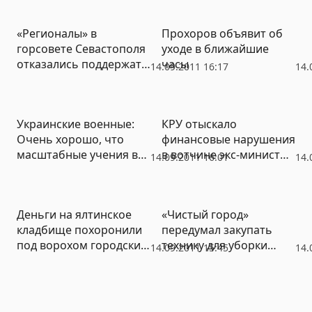
зерна
«Регионалы» в
Прохоров объявит об
горсовете Севастополя
уходе в ближайшие
отказались поддержать
часы
14.09.2011 16:17
14.
обращения по Знамени
Победы и пенсионной
реформе (ФОТО)
Украинские военные:
КРУ отыскало
Очень хорошо, что
финансовые нарушения
масштабные учения в
в вотчине экс-министра
14.09.2011 16:01
14.
Крыму совпали с
здравоохранения
газовым спором
Крыма
Деньги на ялтинское
«Чистый город»
кладбище похоронили
передумал закупать
под ворохом городских
технику для уборки
14.09.2011 15:45
14.
проблем
Симферополя