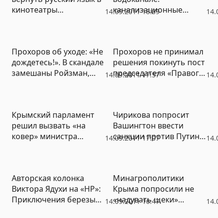
кинотеатры
канализационные
14.09.2011 18:09
14.
Севастополя –
трубы чинят всем
симптоматичный жест
миром
Прохоров об уходе: «Не
Прохоров не принимал
дождетесь!». В скандале
решения покинуть пост
замешаны Ройзман,
председателя «Правого
14.09.2011 17:57
14.
Богданов и братья
дела»
Рявкины
Крымский парламент
Чирикова попросит
решил вызвать «на
Вашингтон ввести
ковер» министра
санкции против Путина
14.09.2011 17:07
14.
агрополитики Кравца
и Левитина
Авторская колонка
Минагрополитики
Виктора Ядухи на «НР»:
Крыма попросили не
Приключения березы
«надувать щеки»
14.09.2011 16:47
14.
среди пальм
рекордным урожаем