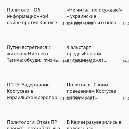
Крым – Россия»
Политолог: Об
«Не читал, но осуждаю!»
информационной
– украинские
войне против Костусева
националисты о новой
14.09.2011 18:32
14.
говорить нет причин
книге про Донецко-
Криворожскую
Республику
Путин встретился с
Фальстарт
жителем Нижнего
предвыборной
Тагила: обсудил жизнь и
агитации может
14.09.2011 18:22
14.
похвалил Мишарина
обернуться отказом в
регистрации кандидата,
заявляет
ПСПУ: Задержание
Политолог: Своим
Центризбирком ПМР
Костусева в
поведением Костусев
израильском аэропорту
напоминает
14.09.2011 18:21
14.
похоже на правду
избалованного ребенка
Политологи: Отказ ПР
В Керчи разуверились в
вернуть русский язык в
водоканале: