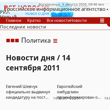
российское информационное агентство
РИА
Новый
Главное
Кратко
Все новости
Новости
День
Последние новости
В России
В мире
Видео
Спецпроекты
Проекты
Архив
П
олитика
Новости дня / 14
сентября 2011
Евгений Шевчук
Европейский
официально выдвинул
омбудсмен
кандидатуру на пост
проинформирован о
14.09.2011 23:51
14.
президента
деле активистов
Приднестровья
Фронта «Севастополь –