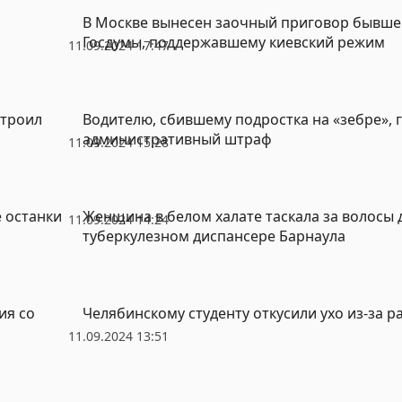
В Москве вынесен заочный приговор бывше
Госдумы, поддержавшему киевский режим
11.09.2024 17:47
строил
Водителю, сбившему подростка на «зебре», 
административный штраф
11.09.2024 15:28
 останки
Женщина в белом халате таскала за волосы 
11.09.2024 14:24
туберкулезном диспансере Барнаула
ия со
Челябинскому студенту откусили ухо из-за р
11.09.2024 13:51