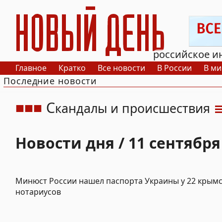
РИА Новый День
российское и
Главное
Кратко
Все новости
В России
В ми
Последние новости
С
кандалы и происшествия
Новости дня / 11 сентября
Минюст России нашел паспорта Украины у 22 крым
нотариусов