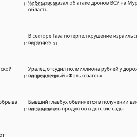
Чибис рассказал об атаке дронов ВСУ на М
11.09.2024 13:02
область
В секторе Газа потерпел крушение израиль
вертолет
11.09.2024 12:01
рской
Уралец отсудил полмиллиона рублей у доро
поврежденный «Фольксваген»
11.09.2024 11:08
 обрыва
Бывший главбух обвиняется в получении взя
поставщиков продуктов в детские сады
11.09.2024 10:42
от