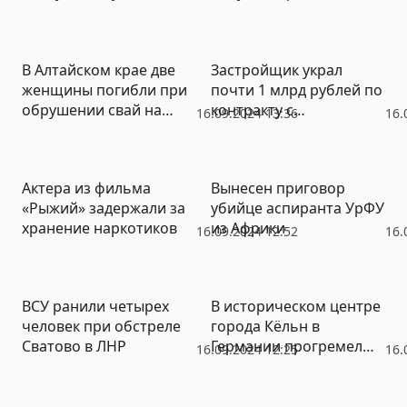
дело
(ФОТО, ВИДЕО)
В Алтайском крае две
Застройщик украл
женщины погибли при
почти 1 млрд рублей по
обрушении свай на
контракту с
16.09.2024 13:36
16.
заводе
Минобороны
Актера из фильма
Вынесен приговор
«Рыжий» задержали за
убийце аспиранта УрФУ
хранение наркотиков
из Африки
16.09.2024 12:52
16.
ВСУ ранили четырех
В историческом центре
человек при обстреле
города Кёльн в
Сватово в ЛНР
Германии прогремел
16.09.2024 12:25
16.
взрыв