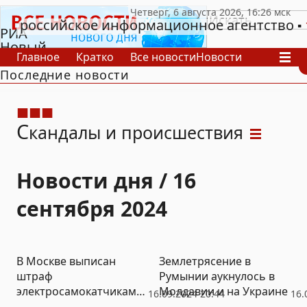
российское информационное агентство
РИА
Новый
Главное
Кратко
Все новости
Новости
День
Последние новости
В России
В мире
Видео
Спецпроекты
Проекты
Архив
С
кандалы и происшествия
Новости дня / 16
сентября 2024
В Москве выписан
Землетрясение в
штраф
Румынии аукнулось в
электросамокатчикам
Молдавии и на Украине
16.09.2024 20:44
16.
на 100 тысяч рублей