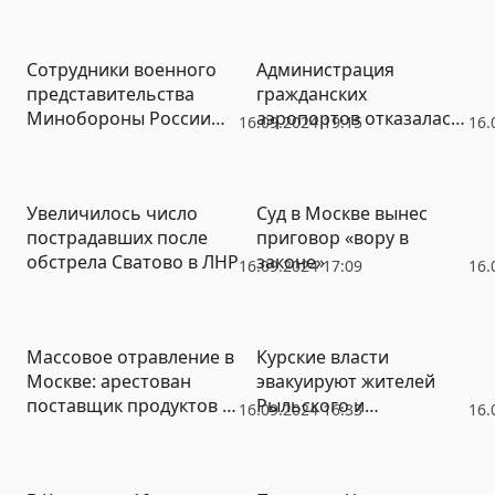
Сотрудники военного
Администрация
представительства
гражданских
Минобороны России
аэропортов отказалась
16.09.2024 19:15
16.
уличены во
от многомиллионных
взяточничестве
претензий к
Челябинскому
Увеличилось число
Суд в Москве вынес
авиапредприятию
пострадавших после
приговор «вору в
обстрела Сватово в ЛНР
законе»
16.09.2024 17:09
16.
Массовое отравление в
Курские власти
Москве: арестован
эвакуируют жителей
поставщик продуктов и
Рыльского и
16.09.2024 16:33
16.
еды для социального
Хомутовского районов
центра