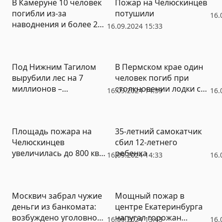
В Камеруне 10 человек
Пожар на Челюскинцев
погибли из-за
потушили
16.
наводнения и более 200
16.09.2024 15:33
тысяч пострадали
Под Нижним Тагилом
В Пермском крае один
вырубили лес на 7
человек погиб при
миллионов –
столкновении лодки с
16.09.2024 14:59
16.
возбуждено уголовное
нефтяной вышкой
дело
Площадь пожара на
35-летний самокатчик
Челюскинцев
сбил 12-летнего
увеличилась до 800 кв.
ребенка
16.09.2024 14:33
16.
м
Москвич забрал чужие
Мощный пожар в
деньги из банкомата:
центре Екатеринбурга
возбуждено уголовное
напугал горожан
16.09.2024 13:43
16.