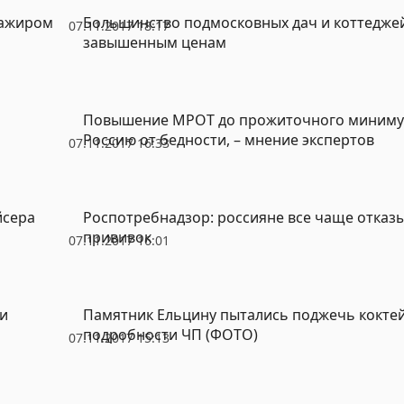
сажиром
Большинство подмосковных дач и коттедже
07.11.2017 18:17
завышенным ценам
Повышение МРОТ до прожиточного минимум
Россию от бедности, – мнение экспертов
07.11.2017 16:33
йсера
Роспотребнадзор: россияне все чаще отказ
прививок
07.11.2017 16:01
 и
Памятник Ельцину пытались поджечь кокте
подробности ЧП (ФОТО)
07.11.2017 15:13