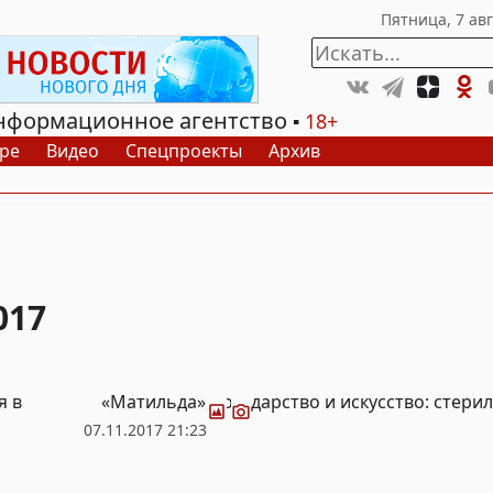
нформационное агентство
18+
ре
Видео
Спецпроекты
Архив
017
Фото
Видео
я в
«Матильда», государство и искусство: стери
07.11.2017 21:23