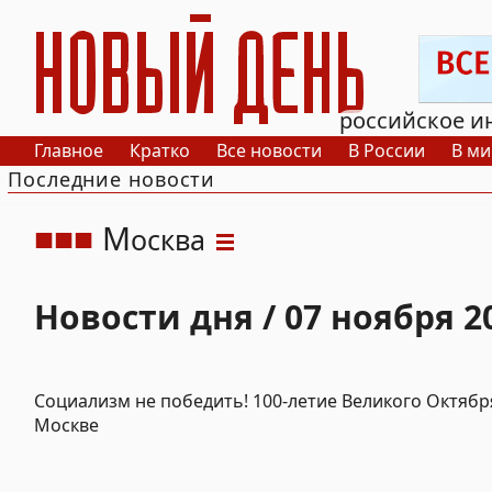
РИА Новый День
российское и
Главное
Кратко
Все новости
В России
В ми
Последние новости
М
осква
Новости дня / 07 ноября 2
Социализм не победить! 100-летие Великого Октябр
Москве