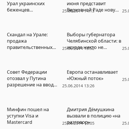
Урал украинских
июня представит
патриотизма у
беженцев
Верховной Раде новую
корреспондента «НР»
25.06.2014 14:13
25.
подключаются
конституцию
транспортные
следователи
Скандал на Урале:
Выборы губернатора
продажа
Челябинской области: в
правительственных
исходе никто не
25.06.2014 13:52
25.
акций аэропорта
сомневается
Кольцово может
вылиться в уголовное
Совет Федерации
Европа останавливает
дело
отозвал у Путина
«Южный поток»
25.
разрешение на ввод
25.06.2014 13:26
войск на Украину
Минфин пошел на
Дмитрия Дёмушкина
уступки Visa и
вызвали в полицию «на
Mastercard
разговор»
25.06.2014 13:05
25.