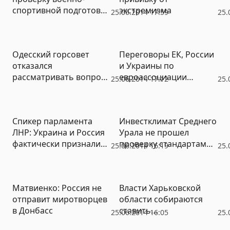
спортивной подготовки
экстремизма
25.06.2014 17:59
25.
«Русских»
Одесский горсовет
Переговоры ЕК, России
отказался
и Украины по
рассматривать вопрос
евроассоциации
25.06.2014 17:12
25.
о статусе русского
пройдут 11 июля
языка
Спикер парламента
Инвестклимат Среднего
ЛНР: Украина и Россия
Урала не прошел
фактически признали
проверку стандартами
25.06.2014 16:19
25.
нашу
Путина
самостоятельность
Матвиенко: Россия не
Власти Харьковской
отправит миротворцев
области собираются
в Донбасс
ставить
25.06.2014 16:05
25.
дополнительные