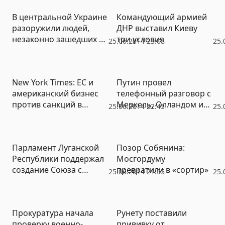
В центральной Украине
Командующий армией
разоружили людей,
ДНР выставил Киеву
незаконно зашедших на
три условия
25.06.2014 23:08
25.
территорию НПЗ
New York Times: ЕС и
Путин провел
американский бизнес
телефонный разговор с
против санкций в
Меркель, Олландом и
25.06.2014 22:45
25.
отношении России
Порошенко
Парламент Луганской
Позор Собянина:
Республики поддержал
Мосгордуму
создание Союза с
превратили в «сортир»
25.06.2014 21:55
25.
Донбассом
Прокуратура начала
Рунету поставили
проверку военно-
прививку от