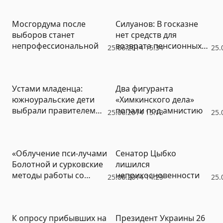
блокпосты на границе с
Донбассом
Мосгордума после
Силуанов: В госказне
выборов станет
нет средств для
непрофессиональной
возврата пенсионных
25.06.2014 15:34
25.
накоплений за 2014 год
Устами младенца:
Два фигуранта
южноуральские дети
«Химкинского дела»
выбрали правителем
попали под амнистию
25.06.2014 15:13
25.
страны американца
Шрека
«Облучение пси-лучами
Сенатор Цыбко
Болотной и сурковские
лишился
методы работы со
неприкосновенности
25.06.2014 14:29
25.
СМИ» – мастер-классы
московских
журналистов вызвали
К опросу прибывших на
Президент Украины 26
приступ национал-