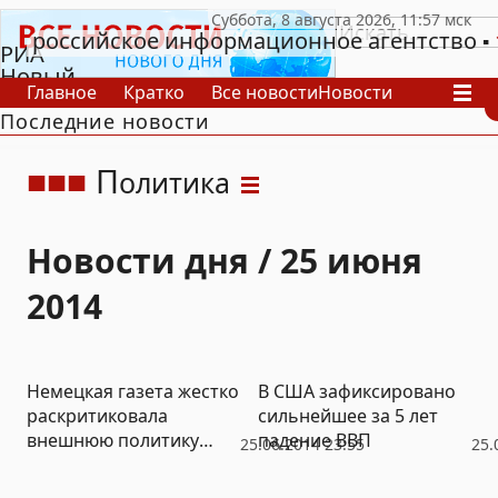
российское информационное агентство
РИА
Новый
Главное
Кратко
Все новости
Новости
День
Последние новости
В России
В мире
Видео
Спецпроекты
Проекты
Архив
П
олитика
Новости дня / 25 июня
2014
Немецкая газета жестко
В США зафиксировано
раскритиковала
сильнейшее за 5 лет
внешнюю политику
падение ВВП
25.06.2014 23:55
25.
Обамы