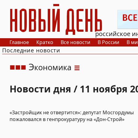
РИА Новый День
российское и
Главное
Кратко
Все новости
В России
В ми
Последние новости
Э
кономика
Новости дня / 11 ноября 2
«Застройщик не отвертится»: депутат Мосгордумы
пожаловался в генпрокуратуру на «Дон-Строй»