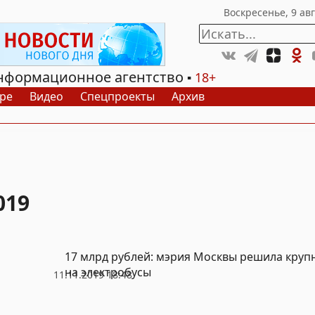
нформационное агентство
18+
ре
Видео
Спецпроекты
Архив
019
17 млрд рублей: мэрия Москвы решила круп
на электробусы
11.11.2019 18:48