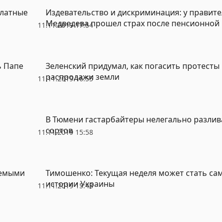
платные
Издевательство и дискриминация: у правите
Медведева прошел страх после пенсионно
11.11.2019 17:54
ь Папе
Зеленский придумал, как погасить протесты
распродажи земли
11.11.2019 16:55
В Тюмени гастарбайтеры нелегально разлив
сортов
11.11.2019 15:58
уемыми
Тимошенко: Текущая неделя может стать са
истории Украины
11.11.2019 15:43