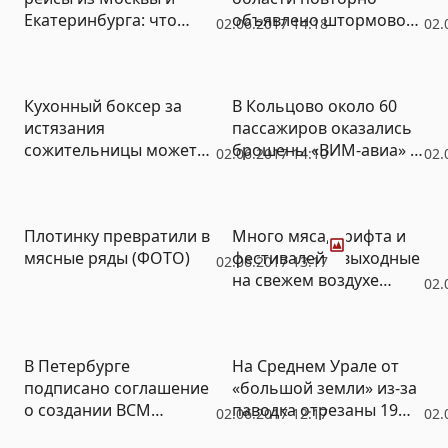
Екатеринбурга: что
объявлено штормовое
02.06.2017 14:18
02.
делать туристам
предупреждение из-за
(СКРИН)
непогоды
Кухонный боксер за
В Кольцово около 60
истязания
пассажиров оказались
сожительницы может
брошены «ВИМ-авиа» –
02.06.2017 14:10
02.
угодить за решетку на
ближайший рейс
три года
только через сутки
Фото
Плотинку превратили в
Много мяса, дрифта и
мясные ряды (ФОТО)
фестивалей – выходные
02.06.2017 13:17
на свежем воздухе
02.
(ФОТО, ВИДЕО)
В Петербурге
На Среднем Урале от
подписано соглашение
«большой земли» из-за
о создании ВСМ
паводка отрезаны 19
02.06.2017 12:17
02.
«Челябинск –
населенных пунктов