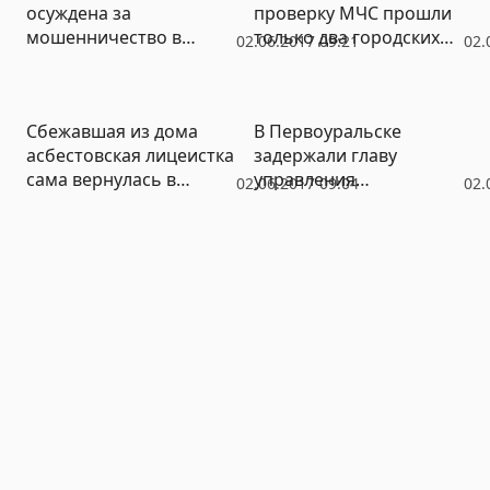
осуждена за
проверку МЧС прошли
мошенничество в
только два городских
02.06.2017 09:21
02.
третий раз подряд
пляжа
Сбежавшая из дома
В Первоуральске
асбестовская лицеистка
задержали главу
сама вернулась в
управления
02.06.2017 09:04
02.
социальный центр
капстроительства по
делу о разрушенном
доме в Вересовке