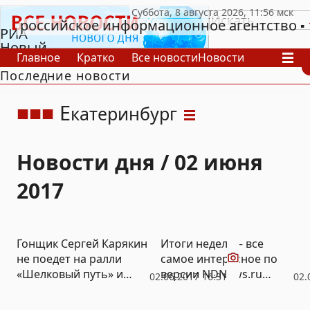
российское информационное агентство
РИА
Новый
Главное
Кратко
Все новости
Новости
День
Последние новости
В России
В мире
Видео
Спецпроекты
Проекты
Архив
Е
катеринбург
Новости дня / 02 июня
2017
Видео
Гонщик Сергей Карякин
Итоги недели – все
не поедет на ралли
самое интересное по
«Шелковый путь» и
версии NDNews.ru
02.06.2017 16:31
02.
«Дакар 2018».
(ФОТО, ВИДЕО)
Минспорта и спонсоры