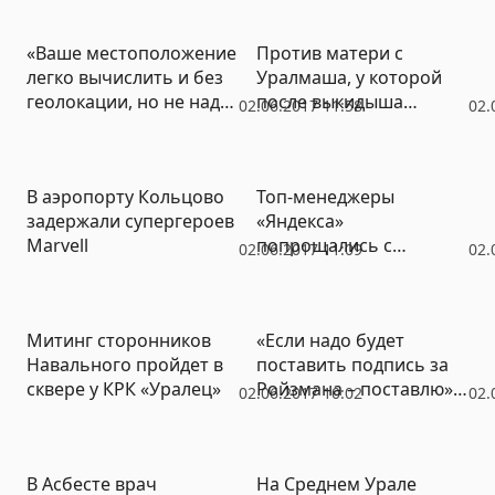
Екатеринбург» (ФОТО)
«Ваше местоположение
Против матери с
легко вычислить и без
Уралмаша, у которой
геолокации, но не надо
после выкидыша
02.06.2017 11:58
02.
публиковать фотки из
забрали троих детей,
отпуска»
возбудили дело
В аэропорту Кольцово
Топ-менеджеры
задержали супергероев
«Яндекса»
Marvell
попрощались с
02.06.2017 11:09
02.
Украиной
Митинг сторонников
«Если надо будет
Навального пройдет в
поставить подпись за
сквере у КРК «Уралец»
Ройзмана – поставлю»:
02.06.2017 10:02
02.
единороссы из
глубинки поддержат
чужих кандидатов по
В Асбесте врач
На Среднем Урале
указке сверху