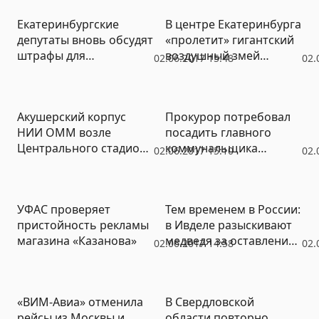
отказались
Екатеринбургские
В центре Екатеринбурга
финансировать
депутаты вновь обсудят
«пролетит» гигантский
чемпиона (ВИДЕО)
штрафы для
воздушный змей
02.06.2017 15:48
02.
прогульщиков
(ФОТО)
заседаний
Акушерский корпус
Прокурор потребовал
НИИ ОММ возле
посадить главного
Центрального стадиона
коммунальщика
02.06.2017 15:10
02.
скоро снесут
Белоярки на 10 лет
УФАС проверяет
Тем временем в России:
пристойность рекламы
в Ивделе разыскивают
магазина «Казанова»
медведя за оставление
02.06.2017 14:58
02.
места ДТП
«ВИМ-Авиа» отменила
В Свердловской
рейсы из Москвы и
области повторно