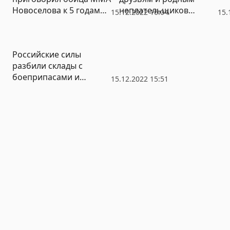
Новоселова к 5 годам
неплательщиков
15.12.2022 16:04
15.
колонии за
алиментов гасить их
изнасилование
долги
Российские силы
разбили склады с
боеприпасами и
15.12.2022 15:51
военной техникой ВСУ