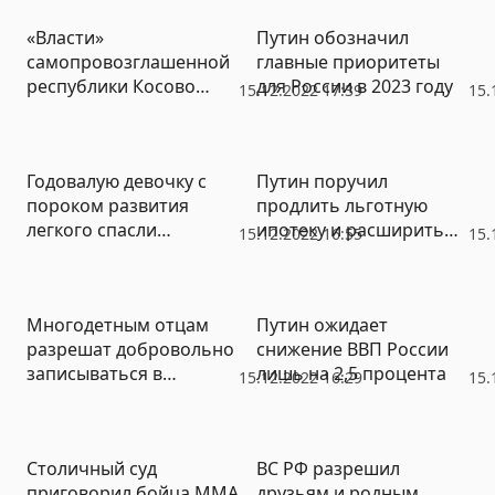
истории
исходят от Запада
«Власти»
Путин обозначил
самопровозглашенной
главные приоритеты
республики Косово
для России в 2023 году
15.12.2022 17:39
15.
подали заявку на
вступление в Евросоюз
Годовалую девочку с
Путин поручил
пороком развития
продлить льготную
легкого спасли
ипотеку и расширить
15.12.2022 16:55
15.
подмосковные врачи
возможности покупки
жилья для семей с
детьми
Многодетным отцам
Путин ожидает
разрешат добровольно
снижение ВВП России
записываться в
лишь на 2,5 процента
15.12.2022 16:29
15.
мобрезерв
Столичный суд
ВС РФ разрешил
приговорил бойца ММА
друзьям и родным