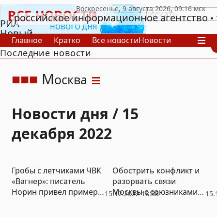
российское информационное агентство
РИА
Новый
Главное
Кратко
Все новости
Новости
День
Последние новости
В России
В мире
Видео
Спецпроекты
Проекты
Архив
М
осква
Новости дня / 15
декабря 2022
Гробы с летчиками ЧВК
Обострить конфликт и
«Вагнер»: писатель
разорвать связи
Норин привел пример
Москвы с союзниками:
15.12.2022 18:38
15.
воздания почестей
главные риски для
противнику из военной
России в 2023 году