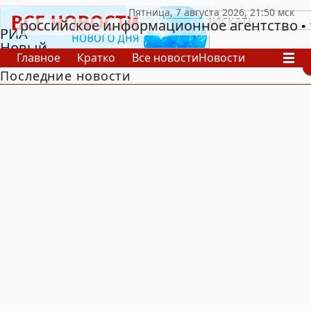
российское информационное агентство
РИА
Новый
Главное
Кратко
Все новости
Новости
День
Последние новости
В России
В мире
Видео
Спецпроекты
Проекты
Архив