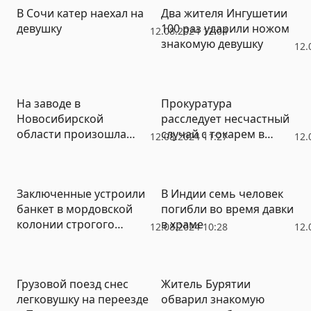
В Сочи катер наехал на
Два жителя Ингушетии
девушку
100 раз ударили ножом
12.08.2024 12:04
знакомую девушку
12.
На заводе в
Прокуратура
Новосибирской
расследует несчастный
области произошла
случай с токарем в
12.08.2024 11:27
12.
утечка аммиака
поселке Буланаш
Заключенные устроили
В Индии семь человек
банкет в мордовской
погибли во время давки
колонии строгого
в храме
12.08.2024 10:28
12.
режима
Грузовой поезд снес
Житель Бурятии
легковушку на переезде
обварил знакомую