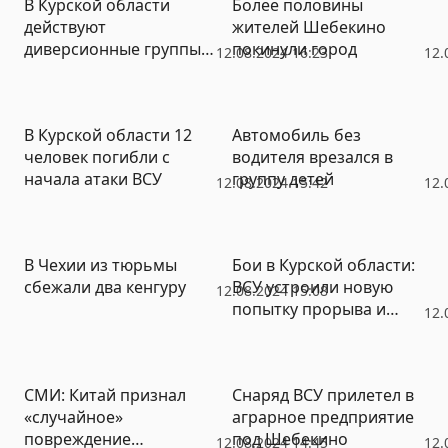
В Курской области
Более половины
действуют
жителей Шебекино
диверсионные группы
покинули город
12.08.2024 16:23
12.
ВСУ под видом граждан
РФ
В Курской области 12
Автомобиль без
человек погибли с
водителя врезался в
начала атаки ВСУ
группу детей
12.08.2024 15:42
12.
В Чехии из тюрьмы
Бои в Курской области:
сбежали два кенгуру
ВСУ устроили новую
12.08.2024 15:08
попытку прорыва и
12.
понесли потери
СМИ: Китай признал
Снаряд ВСУ прилетел в
«случайное»
аграрное предприятие
повреждение
под Шебекино
12.08.2024 14:45
12.