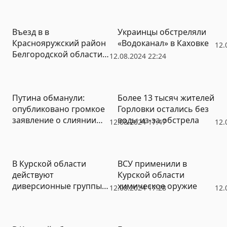
Въезд в в
Украинцы обстреляли
Краснояружский район
«Водоканал» в Каховке
12.
Белгородской области
12.08.2024 22:24
полностью закрыли
Путина обманули:
Более 13 тысяч жителей
опубликовано громкое
Горловки остались без
заявление о слиянии
воды из-за обстрела
12.08.2024 17:47
12.
Wildberries и Russ
Outdoor
В Курской области
ВСУ применили в
действуют
Курской области
диверсионные группы
химическое оружие
12.08.2024 17:28
12.
ВСУ под видом граждан
РФ