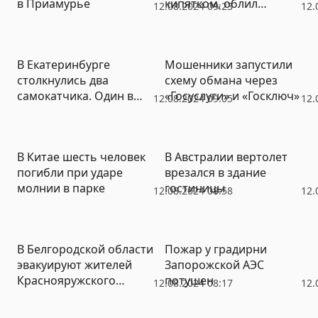
в Приамурье
кипятком, облил
12.08.2024 09:23
12.
растворителем и
поджег
В Екатеринбурге
Мошенники запустили
столкнулись два
схему обмана через
самокатчика. Один в
«Госуслуги» и «Госключ»
12.08.2024 09:05
12.
больнице
В Китае шесть человек
В Австралии вертолет
погибли при ударе
врезался в здание
молнии в парке
гостиницы
12.08.2024 08:58
12.
В Белгородской области
Пожар у градирни
эвакуируют жителей
Запорожской АЭС
Краснояружского
потушен
12.08.2024 08:17
12.
района