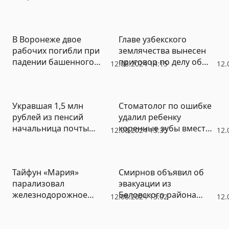
газопровода между
Эстонией и Финляндией
В Воронеже двое
Главе узбекского
рабочих погибли при
землячества вынесен
падении башенного
приговор по делу об
12.08.2024 14:15
12.
крана
оскорблении
участников СВО
Укравшая 1,5 млн
Стоматолог по ошибке
рублей из пенсий
удалил ребенку
начальница почты
коренные зубы вместо
12.08.2024 13:35
12.
получила три года
молочных
условно
Тайфун «Мария»
Смирнов объявил об
парализовал
эвакуации из
железнодорожное
Беловского района
12.08.2024 13:02
12.
сообщение в Японии
Курской области