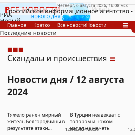
российское информационное агентство
РИА
Новый
Главное
Кратко
Все новости
Новости
День
Последние новости
В России
В мире
Видео
Спецпроекты
Проекты
Архив
С
кандалы и происшествия
Новости дня / 12 августа
2024
Тяжело ранен мирный
В Турции неадекват с
житель Белгородчины в
топором и ножом
результате атаки
напал на мечеть
12.08.2024 23:35
12.
украинского дрона