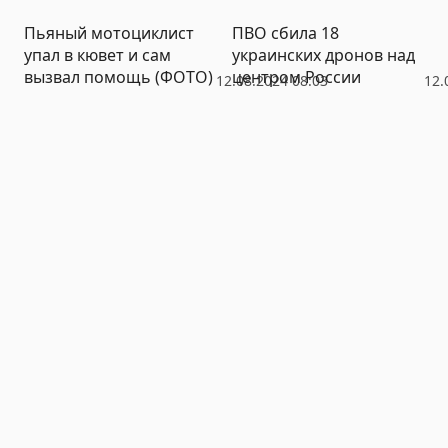
Пьяный мотоциклист
ПВО сбила 18
упал в кювет и сам
украинских дронов над
вызвал помощь (ФОТО)
центром России
12.08.2024 08:03
12.