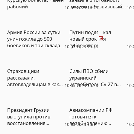
рабочий
отменить безвизовый
10.05.2023 16:28
10.
въезд для россиян
Фото
Армия России за сутки
Путин поддержал
уничтожила до 500
новый срок для
боевиков и три склада
губернатора
10.05.2023 15:58
10.
вооружений ВСУ
Ивановской области
Страховщики
Силы ПВО сбили
рассказали,
украинский
автовладельцам в каких
истребитель Су-27 в
10.05.2023 15:28
10.
городах чаще всего
Харьковской области
угрожают вандалы
Президент Грузии
Авиакомпании РФ
выступила против
готовятся к
восстановления
возобновлению
10.05.2023 15:11
10.
авиасообщения с
полетов в Грузию: