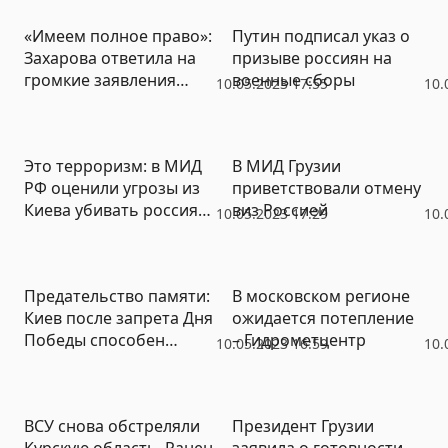
«Имеем полное право»:
Путин подписал указ о
Захарова ответила на
призыве россиян на
громкие заявления
военные сборы
10.05.2023 17:55
10.
президента Грузии
Это терроризм: в МИД
В МИД Грузии
РФ оценили угрозы из
приветствовали отмену
Киева убивать россиян
виз Россией
10.05.2023 17:29
10.
по всему миру
Предательство памяти:
В московском регионе
Киев после запрета Дня
ожидается потепление
Победы способен
– Гидрометцентр
10.05.2023 16:59
10.
«отменить» Холокост
ВСУ снова обстреляли
Президент Грузии
Курскую область. Ранен
заявила о готовности