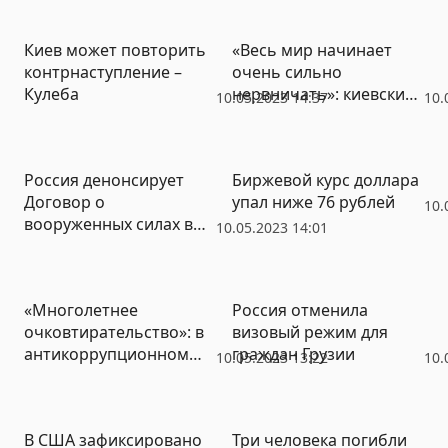
Россией
первые рейсы могут
появиться в мае
Киев может повторить
«Весь мир начинает
контрнаступление –
очень сильно
Кулеба
нервничать»: киевский
10.05.2023 14:37
10.
режим сорвался с
американской цепи
Россия денонсирует
Биржевой курс доллара
Договор о
упал ниже 76 рублей
10.
вооруженных силах в
10.05.2023 14:01
Европе
«Многолетнее
Россия отменила
очковтирательство»: в
визовый режим для
антикоррупционном
граждан Грузии
10.05.2023 13:22
10.
комитете оценили
импортозамещение в
РФ
В США зафиксировано
Три человека погибли