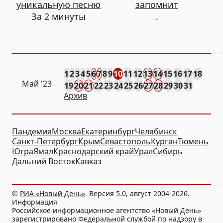
уникальную песню
запомнит
За 2 минуты
.
1
2
3
4
5
6
7
8
9
10
11
12
13
14
15
16
17
18
Май '23
19
20
21
22
23
24
25
26
27
28
29
30
31
Архив
Пандемия
Москва
Екатеринбург
Челябинск
Санкт-Петербург
Крым
Севастополь
Курган
Тюмень
Югра
Ямал
Краснодарский край
Урал
Сибирь
Дальний Восток
Кавказ
©
РИА «Новый День»
. Версия 5.0, август 2004-2026.
Информация
Российское информационное агентство «Новый День»
зарегистрировано Федеральной службой по надзору в