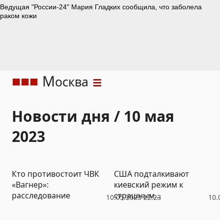
М
осква
Новости дня / 10 мая
2023
Кто противостоит ЧВК
США подталкивают
«Вагнер»:
киевский режим к
расследование
страшным
10.05.2023 22:23
10.
преступлениям – МИД
России