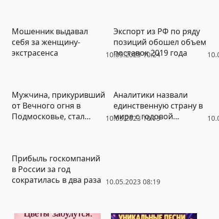
Мошенник выдавал
Экспорт из РФ по ряду
себя за женщину-
позиций обошел объем
экстрасенса
поставок 2019 года
10.05.2023 10:24
10.
Мужчина, прикуривший
Аналитики назвали
от Вечного огня в
единственную страну в
Подмосковье, стал
мире с годовой
10.05.2023 10:13
10.
фигурантом уголовного
дефляцией
дела
Прибыль госкомпаний
в России за год
сократилась в два раза
10.05.2023 08:19