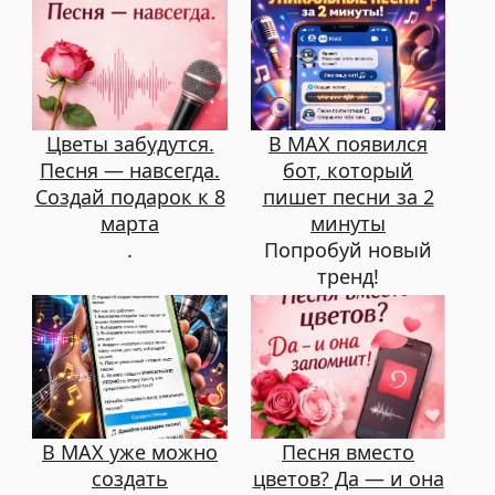
Цветы забудутся.
В MAX появился
Песня — навсегда.
бот, который
Создай подарок к 8
пишет песни за 2
марта
минуты
.
Попробуй новый
тренд!
В MAX уже можно
Песня вместо
создать
цветов? Да — и она