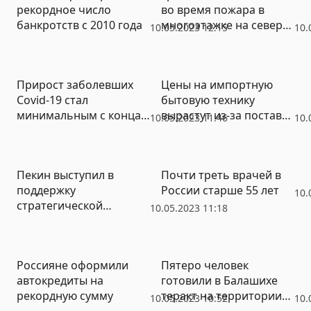
рекордное число
во время пожара в
банкротств с 2010 года
многоэтажке на севере
10.05.2023 12:15
10.
Москвы
Прирост заболевших
Цены на импортную
Covid-19 стал
бытовую технику
минимальным с конца
вырастут из-за поставок
10.05.2023 11:46
10.
июня прошлого года
в обход Казахстана
Пекин выступил в
Почти треть врачей в
поддержку
России старше 55 лет
10.
стратегической
10.05.2023 11:18
автономии Европы
Россияне оформили
Пятеро человек
автокредиты на
готовили в Балашихе
рекордную сумму
теракт на территории
10.05.2023 10:52
10.
воинской части