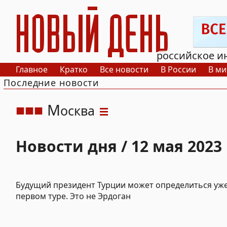
РИА Новый День
российское и
Главное
Кратко
Все новости
В России
В ми
Последние новости
М
осква
Новости дня / 12 мая 2023
Будущий президент Турции может определиться уже
первом туре. Это не Эрдоган