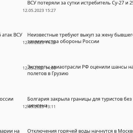
ВСУ потеряли за сутки истребитель Су-27 и 
12.05.2023 15:27
 атак ВСУ
Неизвестные требуют выкуп за жену бывшег
замминистра обороны России
12.05.2023 14:26
Эксперты авиаотрасли РФ оценили шансы н
12.05.2023 14:00
полетов в Грузию
России
Болгария закрыла границы для туристов без
шенгена
12.05.2023 13:11
варии на
Отключения горячей воды начнутся в Москв