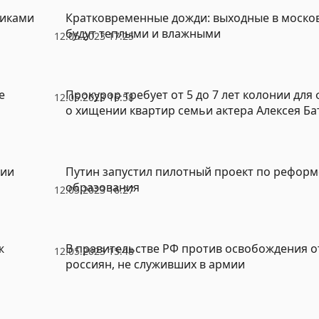
иками
Кратковременные дожди: выходные в моско
будут теплыми и влажными
12.05.2023 17:25
е
Прокурор требует от 5 до 7 лет колонии для
12.05.2023 16:58
о хищении квартир семьи актера Алексея Ба
рии
Путин запустил пилотный проект по рефор
образования
12.05.2023 16:27
ж
В правительстве РФ против освобождения 
12.05.2023 15:48
россиян, не служивших в армии