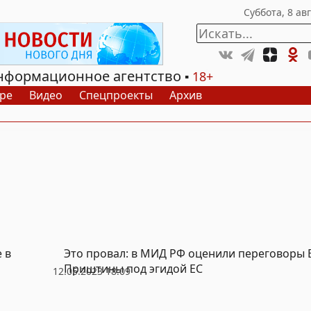
нформационное агентство
18+
ре
Видео
Спецпроекты
Архив
 в
Это провал: в МИД РФ оценили переговоры 
Приштины под эгидой ЕС
12.05.2023 18:09