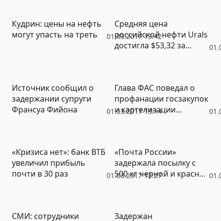
Кудрин: цены на нефть
Средняя цена
могут упасть на треть
российской нефти Urals
01.03.2017 13:42
достигла $53,32 за
01.
баррель
Источник сообщил о
Глава ФАС поведал о
задержании супруги
профанации госзакупок
Франсуа Фийона
и картелизации
01.03.2017 13:14
01.
экономики
«Кризиса нет»: банк ВТБ
«Почта России»
увеличил прибыль
задержала посылку с
почти в 30 раз
500 кг черной и красной
01.03.2017 12:27
01.
игры
СМИ: сотрудники
Задержан