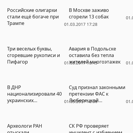
правительства РФ
Российские олигархи
В Москве заживо
стали ещё богаче при
сгорели 13 собак
01.
Трампе
01.03.2017 17:28
Три веселых буквы,
Авария в Подольске
сгоревшие рукописи и
оставила без тепла
Пифагор
жителей многоэтажек
01.03.2017 16:45
01.
В ДНР
Суд признал законными
национализировали 40
претензии ФАС к
украинских
Люберецкой
01.03.2017 16:06
01.
предприятий
администрации
Археологи РАН
СК РФ проверяет
отыскали
инцидент с избиением