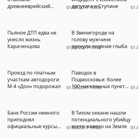
древнееврейский
депутата в Ступине
01.03.2017 15:39
01.
водопровод
Пьяное ДТП едва не
В Звенигороде на
унесло жизнь
голову мужчине
Караченцова
рухнула ледяная глыба
01.03.2017 15:12
01.
Проезд по платным
Паводок в
участкам автодороги
Подмосковье: более
М-4 «Дон» подорожал
100 населенных пунктов
01.03.2017 14:46
01.
рискуют быть
подтопленными
Банк России немного
В Тихом океане нашли
приподнял
потенциального убийцу
официальные курсы
всего живого на Земле
01.03.2017 14:08
01.
доллара и евро