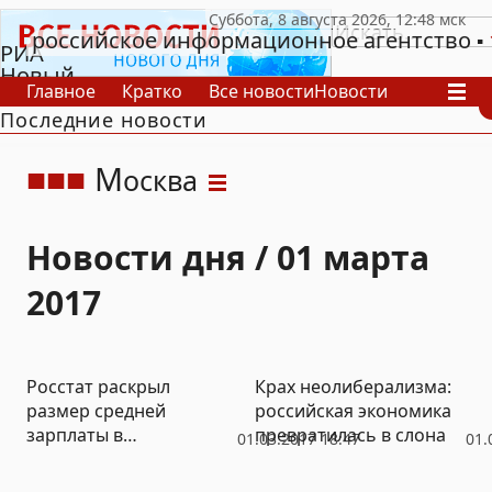
российское информационное агентство
РИА
Новый
Главное
Кратко
Все новости
Новости
День
Последние новости
В России
В мире
Видео
Спецпроекты
Проекты
Архив
М
осква
Новости дня / 01 марта
2017
Росстат раскрыл
Крах неолиберализма:
размер средней
российская экономика
зарплаты в
превратилась в слона
01.03.2017 18:47
01.
госструктурах: лучше
всего живут в аппарате