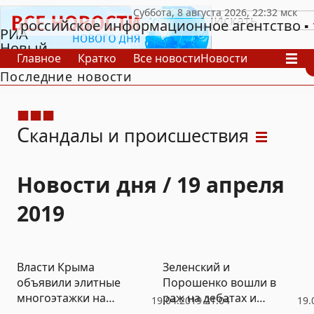
российское информационное агентство
РИА
Новый
Главное
Кратко
Все новости
Новости
День
Последние новости
В России
В мире
Видео
Спецпроекты
Проекты
Архив
С
кандалы и происшествия
Новости дня / 19 апреля
2019
Власти Крыма
Зеленский и
объявили элитные
Порошенко вошли в
многоэтажки на
раж на дебатах и
19.04.2019 21:04
19.
морском берегу
попадали на колени