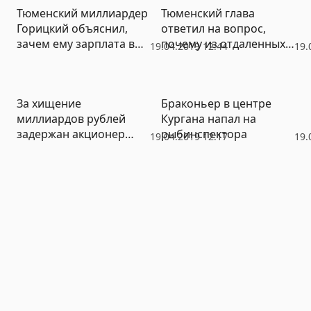
Тюменский миллиардер
Тюменский глава
детсадов в новых
Горицкий объяснил,
ответил на вопрос,
микрорайонах
зачем ему зарплата в
почему из отдаленных
19.04.2019 12:44
19.
облдуме
деревень не вывозят
трупы
За хищение
Браконьер в центре
миллиардов рублей
Кургана напал на
задержан акционер
рыбинспектора
19.04.2019 12:17
19.
«Банка Югра»