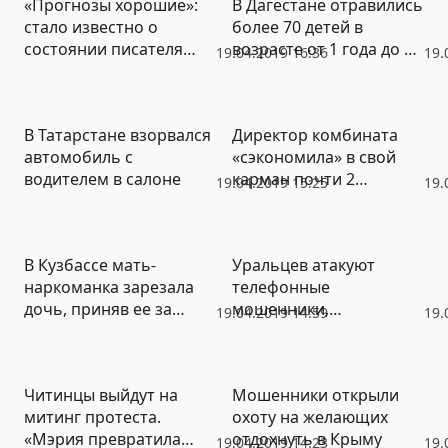
«Прогнозы хорошие»:
В Дагестане отравились
стало известно о
более 70 детей в
состоянии писателя
возрасте от 1 года до 6
19.04.2019 16:36
19.
Быкова после
лет
перевозки в Москву
В Татарстане взорвался
Директор комбината
автомобиль с
«сэкономила» в свой
водителем в салоне
карман почти 2
19.04.2019 15:25
19.
миллиона
В Кузбассе мать-
Уральцев атакуют
наркоманка зарезала
телефонные
дочь, приняв ее за
мошенники,
19.04.2019 14:59
19.
опасную куклу
выманивающие деньги
с банковских счетов
Читинцы выйдут на
Мошенники открыли
митинг протеста.
охоту на желающих
«Мэрия превратила
отдохнуть в Крыму
19.04.2019 14:23
19.