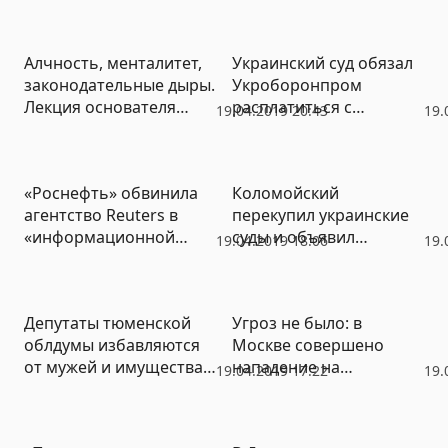
стратегическими
объектами
Алчность, менталитет,
Украинский суд обязал
законодательные дыры.
Укроборонпром
Лекция основателя
расплатиться с
19.04.2019 20:43
19.
«Трансперенси
российской
Интернешнл – Россия»
корпорацией МиГ
(признана иноагентом)
«Роснефть» обвинила
Коломойский
Елены Панфиловой об
агентство Reuters в
перекупил украинские
особенностях
«информационной
суды и объявил
национальной
19.04.2019 18:06
19.
диверсии»: требует
Порошенко своей
коррупции
запретить агентство
марионеткой
Депутаты тюменской
Угроз не было: в
облдумы избавляются
Москве совершено
от мужей и имущества
нападение на
19.04.2019 17:22
19.
за границей
начальника управления
ФАС