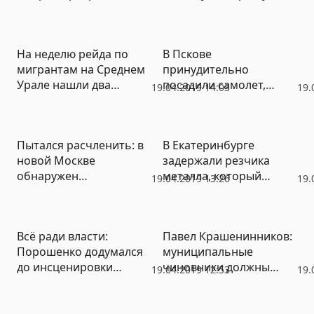
город в мусорную
столицу!»
На неделю рейда по
В Пскове
мигрантам на Среднем
принудительно
Урале нашли два
посадили самолет,
19.04.2019 14:03
19.
десятка
нарушивший границу
наркоторговцев
Пытался расчленить: в
В Екатеринбурге
новой Москве
задержали резчика
обнаружен
металла, который
19.04.2019 13:26
19.
изуродованный труп
пытался вскрыть
мужчины
банкомат
Всё ради власти:
Павел Крашенинников:
Порошенко додумался
муниципальные
до инсценировки
чиновники должны
19.04.2019 12:53
19.
покушения на себя в
сами договариваться с
ходе дебатов
бизнесом о
строительстве школ и