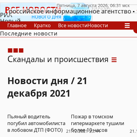
российское информационное агентство
РИА
Новый
Главное
Кратко
Все новости
Новости
День
Последние новости
В России
В мире
Видео
Спецпроекты
Проекты
Архив
С
кандалы и происшествия
Новости дня / 21
декабря 2021
Пьяный водитель
Пожар в томском
погубил автомобилиста
гипермаркете тушили
в лобовом ДТП (ФОТО)
более 10 часов
21.12.2021 23:44
21.