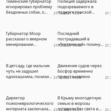
Тюменский губернатор
Полиция задержала
игнорировал проблему
подозреваемого в
бездомных собак, о
поджоге томской
21.12.2021 18:01
21.
которой заявили Ямал и
«Ленты»
Югра
Губернатор Моор
Последний
рассказал о веерном
пострадавший в
минировании
«Листвяжной» покинул
21.12.2021 15:30
21.
тюменских школ
стационар
В детсаду, где мальчик
Движение судов через
чуть не задушил
Босфор временно
однокашника, понизили
приостановлено
21.12.2021 14:09
21.
воспитателя
Директор
В Крыму многодетную
психоневрологического
семью в морозы
интерната заключала
оставили без света и
21.12.2021 13:17
21.