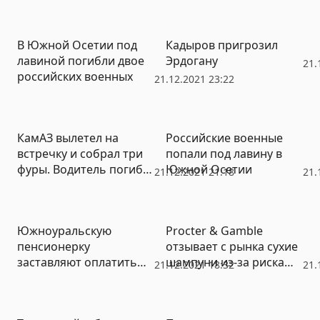
В Южной Осетии под
Кадыров пригрозил
лавиной погибли двое
Эрдогану
21.
российских военных
21.12.2021 23:22
КамАЗ вылетел на
Российские военные
встречку и собрал три
попали под лавину в
фуры. Водитель погиб
Южной Осетии
21.12.2021 21:18
21.
(ФОТО)
Южноуральскую
Procter & Gamble
пенсионерку
отзывает с рынка сухие
заставляют оплатить
шампуни из-за риска
21.12.2021 18:32
21.
чужие долги
появления рака