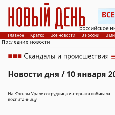
РИА Новый День
российское и
Главное
Кратко
Все новости
В России
В ми
Последние новости
С
кандалы и происшествия
Новости дня / 10 января 2
На Южном Урале сотрудница интерната избивала
воспитанницу