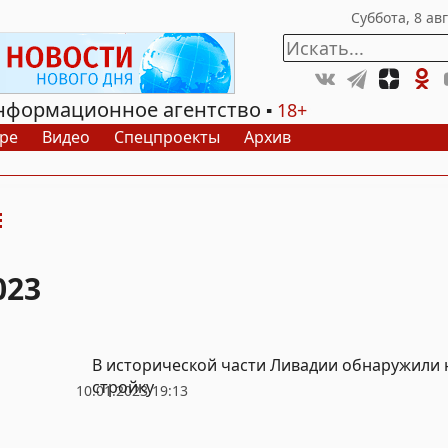
нформационное агентство
18+
ре
Видео
Спецпроекты
Архив
023
В исторической части Ливадии обнаружили
стройку
10.01.2023 19:13