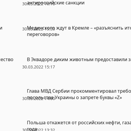
антироссийские санкции
30.03.2022 16:10
и
Мединского ждут в Кремле – «разъяснить ит
30.03.2022 15:33
переговоров»
чество
В Эквадоре диким животным предоставили 
30.03.2022 15:17
Глава МВД Сербии прокомментировал треб
посольства Украины о запрете буквы «Z»
30.03.2022 14:00
Польша откажется от российских нефти, газа
года
30.03.2022 13:32