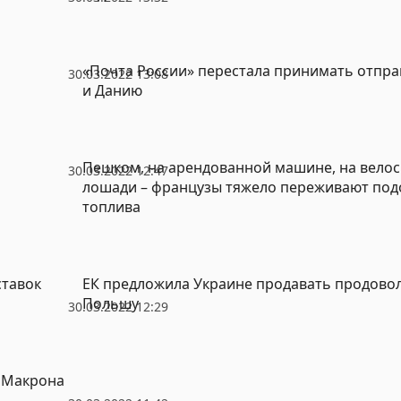
«Почта России» перестала принимать отпр
30.03.2022 13:08
и Данию
Пешком, на арендованной машине, на велос
30.03.2022 12:47
лошади – французы тяжело переживают по
топлива
ставок
ЕК предложила Украине продавать продово
Польшу
30.03.2022 12:29
к Макрона