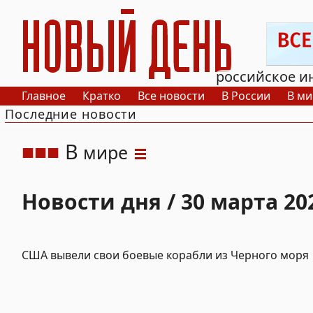
РИА Новый День
российское и
Главное
Кратко
Все новости
В России
В ми
Последние новости
В
мире
Новости дня / 30 марта 20
США вывели свои боевые корабли из Черного моря