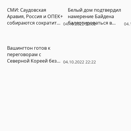
СМИ: Саудовская
Белый дом подтвердил
Аравия, Россия и ОПЕК+
намерение Байдена
собираются сократить
баллотироваться в
04.10.2022 23:02
04.
добычу нефти
президенты США
Вашингтон готов к
переговорам с
Северной Кореей без
04.10.2022 22:22
предварительных
условий