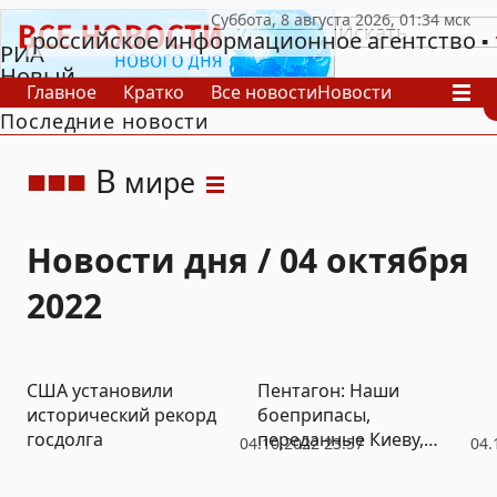
российское информационное агентство
РИА
Новый
Главное
Кратко
Все новости
Новости
День
Последние новости
В России
В мире
Видео
Спецпроекты
Проекты
Архив
В
мире
Новости дня / 04 октября
2022
США установили
Пентагон: Наши
исторический рекорд
боеприпасы,
госдолга
переданные Киеву,
04.10.2022 23:57
04.
позволяют доставать
до Крыма