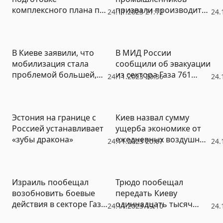
комплексного плана по
призвали производить
24.11.2023 21:12
24.
мобилизации
больше собственного
оружия
В Киеве заявили, что
В МИД России
мобилизация стала
сообщили об эвакуации
проблемой большей,
из сектора Газа 761
24.11.2023 20:36
24.
чем снарядный голод
россиянина из 965
Эстония на границе с
Киев назвал сумму
Россией устанавливает
ущерба экономике от
«зубы дракона»
ежедневных воздушных
24.11.2023 20:07
24.
тревог
Израиль пообещал
Трюдо пообещал
возобновить боевые
передать Киеву
действия в секторе Газа
одиннадцать тысяч
24.11.2023 19:10
24.
после перемирия
винтовок с патронами