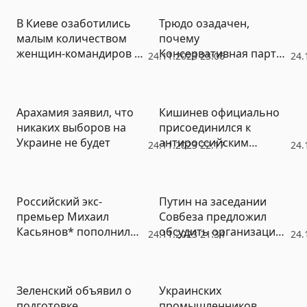
В Киеве озаботились
Трюдо озадачен,
малым количеством
почему
женщин-командиров на
Консервативная партия
24.11.2023 23:06
24.
передовой
Канады
поворачивается спиной
к Украине
Арахамия заявил, что
Кишинев официально
никаких выборов на
присоединился к
Украине не будет
антироссийским
24.11.2023 22:17
24.
санкциям Евросоюза
Российский экс-
Путин на заседании
премьер Михаил
Совбеза предложил
Касьянов* пополнил
обсудить организацию
24.11.2023 21:34
24.
список иноагентов
работы
загранучреждений РФ
Зеленский объявил о
Украинских
подготовке
промышленников