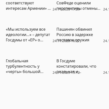
соответствуют
СовФеде оценили
интересам Армении» –
перспективы отмены
24.11.2023 17:29
24.
Пашинян
антироссийских
санкций
«Мы используем все
Пашинян обвинил
идеологии…» – депутат
Россию в задержке
Госдумы от «ЕР» о
поставок оружия
24.11.2023 16:27
24.
предложении
Бастрыкина изменить
Конституцию
Глобальная
В Госдуме
турбулентность у
констатировали, что
«черты» большой
реальная и
24.11.2023 15:12
24.
войны: переустройство
официальная инфляция
мира становится
в России различаются в
реальностью
разы