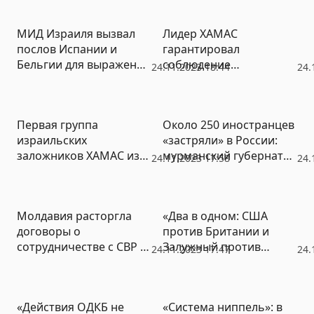
МИД Израиля вызвал
Лидер ХАМАС
послов Испании и
гарантировал
Бельгии для выражения
соблюдение
24.11.2023 18:44
24.
протеста
перемирия, «если
Израиль будет делать
то же самое»
Первая группа
Около 250 иностранцев
израильских
«застряли» в России:
заложников ХАМАС из
мурманский губернатор
24.11.2023 17:58
24.
сектора Газа передана
сообщил о ситуации на
Красному кресту
финской границе
Молдавия расторгла
«Два в одном: США
договоры о
против Британии и
сотрудничестве с СВР и
Залужный против
24.11.2023 17:47
24.
ФСБ России
Зеленского»: что будет
делать Россия?
«Действия ОДКБ не
«Система ниппель»: в