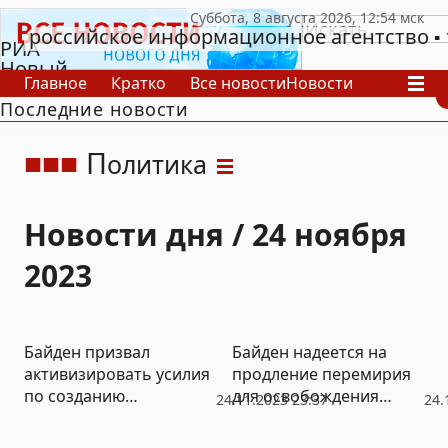
российское информационное агентство
РИА
Новый
Главное
Кратко
Все новости
Новости
День
Последние новости
В России
В мире
Видео
Спецпроекты
Проекты
Архив
П
олитика
Новости дня / 24 ноября
2023
Байден призвал
Байден надеется на
активизировать усилия
продление перемирия
по созданию
для освобождения
24.11.2023 23:37
24.
независимой
более 50 заложников
Палестины