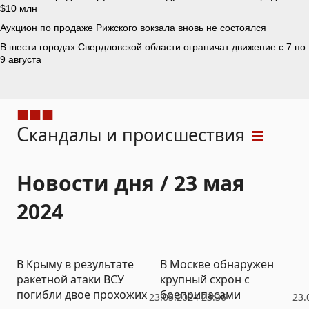
С
кандалы и происшествия
Новости дня / 23 мая
2024
В Крыму в результате
В Москве обнаружен
ракетной атаки ВСУ
крупный схрон с
погибли двое прохожих
боеприпасами
23.05.2024 23:36
23.