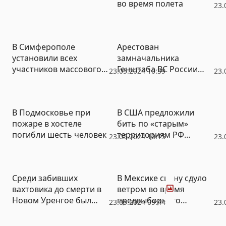
во время полета
23.
В Симферополе
Арестован
установили всех
замначальника
участников массового
Генштаба ВС России
23.05.2024 10:39
23.
конфликта
Шамарин
В Подмосковье при
В США предложили
пожаре в хостеле
бить по «старым»
погибли шесть человек
территориям РФ
23.05.2024 10:15
23.
ракетами ATACMS
Фото
Среди забивших
В Мексике сцену сдуло
вахтовика до смерти в
ветром во время
Новом Уренгое был
предвыборного
23.05.2024 09:44
23.
несовершеннолетний
митинга, есть
погибшие