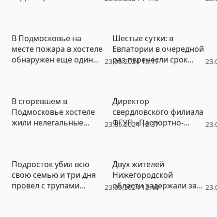
Татарстана
В Подмосковье на
Шестые сутки: в
месте пожара в хостеле
Евпатории в очередной
обнаружен ещё один
раз перенесли срок
23.05.2024 13:17
23.
погибший
восстановления
водоснабжения
В сгоревшем в
Директор
Подмосковье хостеле
свердловского филиала
жили нелегальные
ФГУП «Паспортно-
23.05.2024 12:37
23.
мигранты: обнаружено
визовый сервис»
тело ещё одного
заключен под стражу до
погибшего
20 июля
Подросток убил всю
Двух жителей
свою семью и три дня
Нижегородской
провел с трупами
области задержали за
23.05.2024 12:16
23.
прежде, чем сдаться
подготовку диверсии
полиции