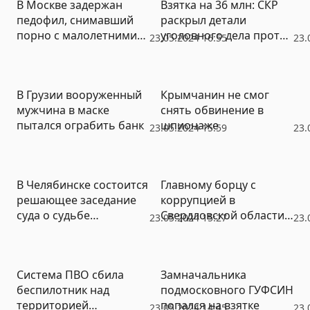
В Москве задержан
Взятка на 36 млн: СКР
педофил, снимавший
раскрыл детали
порно с малолетними
уголовного дела против
23.05.2024 16:55
23.
детьми
замглавы Генштаба
Шамарина
В Грузии вооруженный
Крымчанин не смог
мужчина в маске
снять обвинение в
пытался ограбить банк
шпионаже
23.05.2024 15:59
23.
В Челябинске состоится
Главному борцу с
решающее заседание
коррупцией в
суда о судьбе
Свердловской области
23.05.2024 15:27
23.
земельного участка на
вменяют получение
границе с городским
взятки
бором
Система ПВО сбила
Замначальника
беспилотник над
подмосковного ГУФСИН
территорией
попался на взятке
23.05.2024 14:45
23.