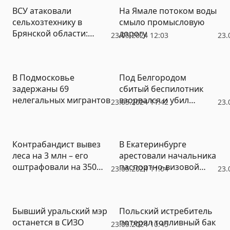
ВСУ атаковали
На Ямале потоком воды
сельхозтехнику в
смыло промысловую
Брянской области:
дорогу
23.05.2024 12:03
23.
ранен тракторист
В Подмосковье
Под Белгородом
задержаны 69
сбитый беспилотник
нелегальных мигрантов
взорвался и убил
23.05.2024 11:42
23.
женщину
Контрабандист вывез
В Екатеринбурге
леса на 3 млн – его
арестовали начальника
оштрафовали на 350
паспортно-визовой
23.05.2024 11:04
23.
тысяч
службы
Бывший уральский мэр
Польский истребитель
останется в СИЗО
потерял топливный бак
23.05.2024 10:45