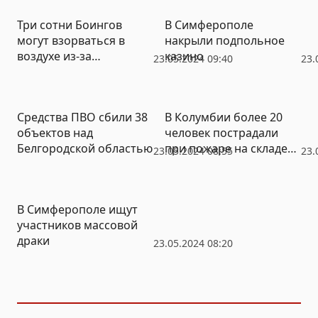
Три сотни Боингов
В Симферополе
могут взорваться в
накрыли подпольное
воздухе из-за
казино
23.05.2024 09:40
23.
фатальной
неисправности
Средства ПВО сбили 38
В Колумбии более 20
объектов над
человек пострадали
Белгородской областью
при пожаре на складе
23.05.2024 08:55
23.
пиротехники
В Симферополе ищут
участников массовой
драки
23.05.2024 08:20