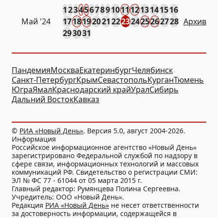
1
2
3
4
5
6
7
8
9
10
11
12
13
14
15
16
Май '24
17
18
19
20
21
22
23
24
25
26
27
28
Архив
29
30
31
Пандемия
Москва
Екатеринбург
Челябинск
Санкт-Петербург
Крым
Севастополь
Курган
Тюмень
Югра
Ямал
Краснодарский край
Урал
Сибирь
Дальний Восток
Кавказ
©
РИА «Новый День»
. Версия 5.0, август 2004-2026.
Информация
Российское информационное агентство «Новый День»
зарегистрировано Федеральной службой по надзору в
сфере связи, информационных технологий и массовых
коммуникаций РФ. Свидетельство о регистрации СМИ:
ЭЛ № ФС 77 - 61044 от 05 марта 2015 г.
Главный редактор: Румянцева Полина Сергеевна.
Учредитель: ООО «Новый День».
Редакция
РИА «Новый День»
не несет ответственности
за достоверность информации, содержащейся в