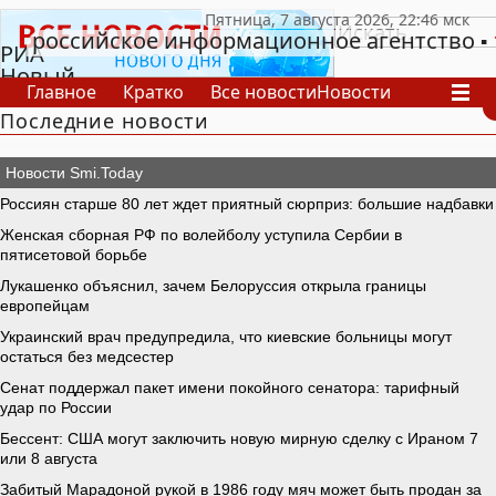
российское информационное агентство
РИА
Новый
Главное
Кратко
Все новости
Новости
День
Последние новости
В России
В мире
Видео
Спецпроекты
Проекты
Архив