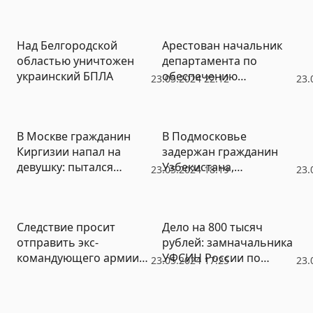
Над Белгородской
Арестован начальник
областью уничтожен
департамента по
украинский БПЛА
обеспечению
23.05.2024 22:12
23.
гособоронзаказа
Министерства обороны
РФ
В Москве гражданин
В Подмосковье
Киргизии напал на
задержан гражданин
девушку: пытался
Узбекистана,
23.05.2024 18:19
23.
изнасиловать, но
арендовавший
получил отпор
сгоревший хостел
Следствие просит
Дело на 800 тысяч
отправить экс-
рублей: замначальника
командующего армии
УФСИН России по
23.05.2024 17:25
23.
Попова под домашний
Московской области
арест
отправлен в СИЗО