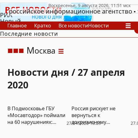
российское информационное агентство
РИА
Новый
Главное
Кратко
Все новости
Новости
День
Последние новости
В России
В мире
Видео
Спецпроекты
Проекты
Архив
М
осква
Новости дня / 27 апреля
2020
В Подмосковье ГБУ
Россия рискует не
«Мосавтодор» поймали
вернуться к
на 60 нарушениях:
докризисному
27.04.2020 18:29
27.
оплачены
состоянию даже в 2024
невыполненные работы
году