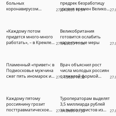
больных
предрек безработицу
коронавирусом
уровня времен Великой
27.04.2020 11:34
27.
превысило 45 тысяч
депрессии
«Каждому потом
Великобритания
придется много-много
готовится ослабить
работать», – в Кремле
карантинные меры
27.04.2020 11:06
27.
спрогнозировали спад
пандемии
Пламенный «привет»: в
Врач объяснил рост
Подмосковье мужчина
числа молодых россиян
сжег пять иномарок из-
с тяжелой формой
27.04.2020 10:30
27.
за спора о парковке
Covid-19
Каждому пятому
Туроператорам выделят
россиянину грозит
3,5 миллиарда рублей
посттравматическое
за вывоз туристов из
27.04.2020 09:53
27.
расстройство после
других стран