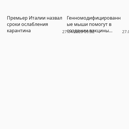
пандемии
Премьер Италии назвал
Генномодифицированн
сроки ослабления
ые мыши помогут в
карантина
создании вакцины
27.04.2020 09:32
27.
против Covid-19