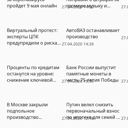
пройдет 9 мая онлайн
громкую музыку и
27.04.2020 14:42
27.
собачий лай
Виртуальный протест:
АвтоВАЗ останавливает
эксперты ЦПК
производство
27.
предупредили о рисках
27.04.2020 14:26
для власти
Проценты по кредитам
Банк России выпустит
останутся на уровне:
памятные монеты в
снижение ключевой
честь 75-летия Победы
27.04.2020 13:36
27.
ставки не повлияет
В Москве закрыли
Путин велел снизить
подпольное
первоначальный взнос
производство
по ипотеке для семей с
27.04.2020 12:48
27.
«лекарства от
детьми