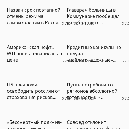
Назван срок поэтапной
Главврач больницы в
отмены режима
Коммунарке пообещал
самоизоляции в России:
разобраться с
27.04.2020 17:59
27.
«Если будем четко
проблемой «путинских»
исполнять правила»
доплат для медсестер
Американская нефть
Кредитные каникулы не
WTI вновь обвалилась в
получат
цене
«неблагонадежные»
27.04.2020 16:44
27.
россияне
ЦБ предложил
Путин потребовал от
освободить россиян от
регионов абсолютной
страхования рисков
готовности к ЧС
27.04.2020 15:53
27.
ипотеки
«Бессмертный полк» из-
Совфед отклонит
за коронавируса
поправки о штрафах за