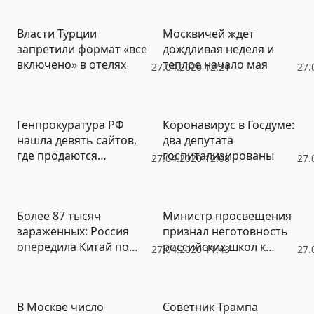
коронавируса»
Власти Турции
Москвичей ждет
запретили формат «все
дождливая неделя и
включено» в отелях
теплое начало мая
27.04.2020 12:21
27.
Генпрокуратура РФ
Коронавирус в Госдуме:
нашла девять сайтов,
два депутата
где продаются
госпитализированы
27.04.2020 12:08
27.
карантинные пропуска
Более 87 тысяч
Министр просвещения
зараженных: Россия
признал неготовность
опередила Китай по
российских школ к
27.04.2020 11:43
27.
числу выявленных
удаленке
случаев COVID-19
В Москве число
Советник Трампа