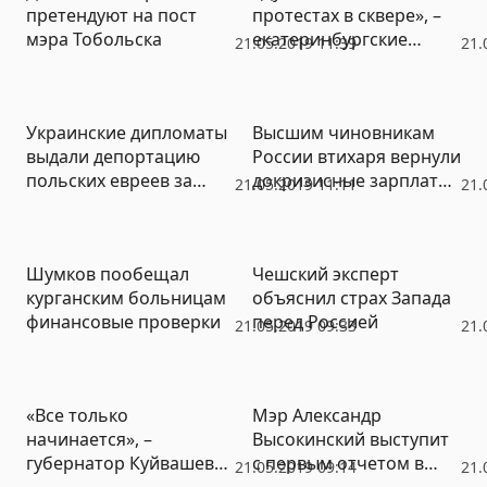
претендуют на пост
протестах в сквере», –
мэра Тобольска
екатеринбургские
21.05.2019 11:39
21.
депутаты отказались
уходить в отставку
(ФОТО, ВИДЕО)
Украинские дипломаты
Высшим чиновникам
выдали депортацию
России втихаря вернули
польских евреев за
докризисные зарплаты,
21.05.2019 11:11
21.
высылку крымских
пока народ беднеет
татар
Шумков пообещал
Чешский эксперт
курганским больницам
объяснил страх Запада
финансовые проверки
перед Россией
21.05.2019 09:33
21.
«Все только
Мэр Александр
начинается», –
Высокинский выступит
губернатор Куйвашев
с первым отчетом в
21.05.2019 09:14
21.
прокомментировал
думе 30 мая