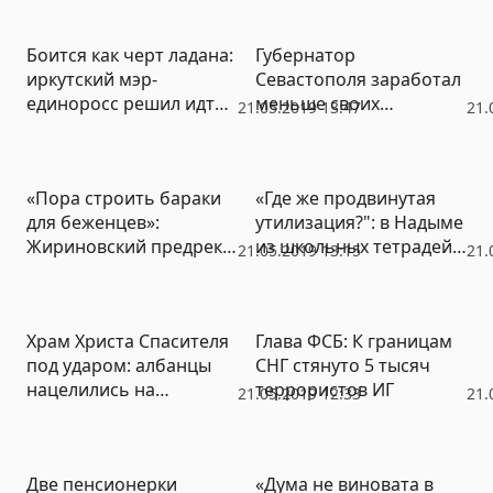
«скверный бунт»
Боится как черт ладана:
Губернатор
иркутский мэр-
Севастополя заработал
единоросс решил идти
меньше своих
21.05.2019 13:47
21.
на выборы
подчиненных
самовыдвиженцем
«Пора строить бараки
«Где же продвинутая
для беженцев»:
утилизация?": в Надыме
Жириновский предрек
из школьных тетрадей
21.05.2019 13:15
21.
новую большую войну
и учебников устроили
свалку (ФОТО)
Храм Христа Спасителя
Глава ФСБ: К границам
под ударом: албанцы
СНГ стянуто 5 тысяч
нацелились на
террористов ИГ
21.05.2019 12:33
21.
сербскую святыню
Две пенсионерки
«Дума не виновата в