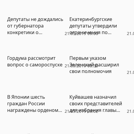
вопрос о строительстве
храма
Депутаты не дождались
Екатеринбургские
от губернатора
депутаты утвердили
конкретики о
ограничения по
21.05.2019 09:00
21.
строительстве школ.
референдуму
Поручение президента
остается
Гордума рассмотрит
Первым указом
невыполненным
вопрос о самороспуске
Зеленский расширил
21.05.2019 08:30
свои полномочия
21.
В Японии шесть
Куйвашев назначил
граждан России
своих представителей
награждены орденом
для избрания главы
21.05.2019 08:02
21.
Восходящего солнца
города атомщиков