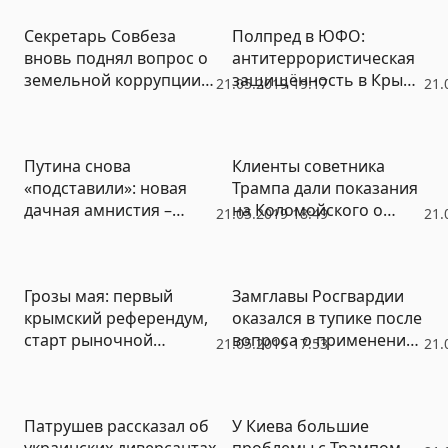
Секретарь Совбеза
Полпред в ЮФО:
вновь поднял вопрос о
антитеррористическая
земельной коррупции в
защищённость в Крыму
21.05.2019 19:17
21.
Крыму
неудовлетворительна
Путина снова
Клиенты советника
«подставили»: новая
Трампа дали показания
дачная амнистия –
на Коломойского о
21.05.2019 18:49
21.
насмешка над
подготовке к убийству
садоводами
Грозы мая: первый
Замглавы Росгвардии
крымский референдум,
оказался в тупике после
старт рыночной
вопроса о применении
21.05.2019 17:53
21.
экономики, импичмент
силы к защитникам
и «не так сели…»
сквера в Екатеринбурге
Патрушев рассказал об
У Киева большие
украинских диверсантах
проблемы с Трампом