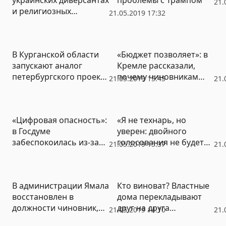
21.
и религиозных
21.05.2019 17:32
экстремистах в Крыму
В Курганской области
«Бюджет позволяет»: в
запускают аналог
Кремле рассказали,
петербургского проекта
почему чиновникам
21.05.2019 15:45
21.
«Твой бюджет»
вернули докризисные
зарплаты
«Цифровая опасность»:
«Я не технарь, но
в Госдуме
уверен: двойного
забеспокоилась из-за
голосования не будет».
21.05.2019 15:37
21.
утечки паспортных
Госдума утвердила
данных членов
электронное
правительства и вице-
голосование в Москве
В администрации Ямала
Кто виноват? Властные
спикера
восстановлен в
дома перекладывают
должности чиновник,
друг на друга
21.05.2019 14:10
21.
потерявший пост в 2016
ответственность за