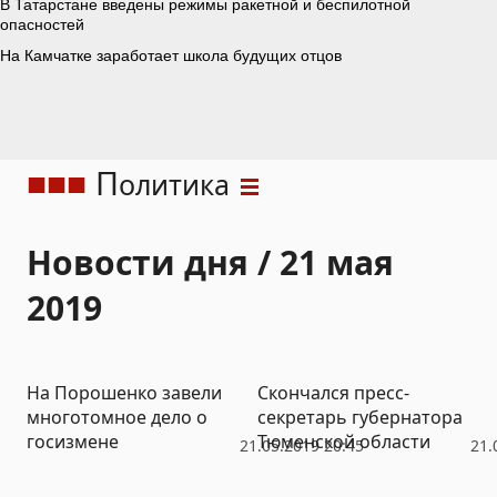
П
олитика
Новости дня / 21 мая
2019
На Порошенко завели
Скончался пресс-
многотомное дело о
секретарь губернатора
госизмене
Тюменской области
21.05.2019 20:45
21.