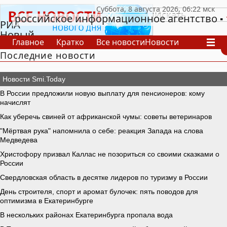
российское информационное агентство
РИА
Новый
Главное
Кратко
Все новости
Новости
День
Последние новости
В России
В мире
Видео
Спецпроекты
Проекты
Архив