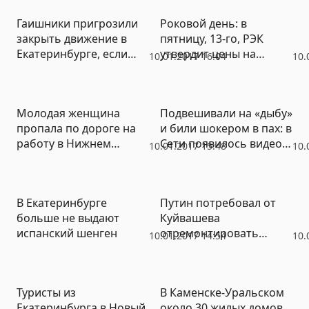
приостановлена
родственники девочки
Гаишники пригрозили
Роковой день: в
(ФОТО, ВИДЕО)
закрыть движение в
пятницу, 13-го, РЭК
Екатеринбурге, если
утвердит цены на
10.01.2017 16:04
10.
дороги не расчистят от
проезд для
снега (ФОТО)
Екатеринбурга
Молодая женщина
Подвешивали на «дыбу»
пропала по дороге на
и били шокером в пах: в
работу в Нижнем
Сети появилось видео
10.01.2017 15:48
10.
Тагиле (ФОТО)
пыток в югорской
полиции (ФОТО,
ВИДЕО)
В Екатеринбурге
Путин потребовал от
больше не выдают
Куйвашева
испанский шенген
отремонтировать
10.01.2017 14:54
10.
дорогу в Серебрянку
Туристы из
В Каменске-Уральском
Екатеринбурга в Новый
около 30 жилых домов