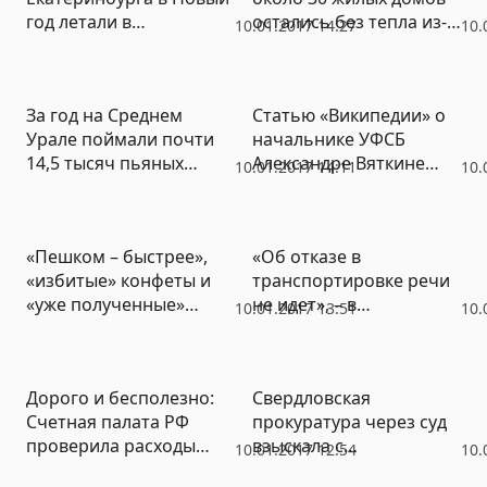
год летали в
остались без тепла из-
10.01.2017 14:27
10.
Новосибирск и Сочи,
за аварии на сетях
Дубай и Прагу
За год на Среднем
Статью «Википедии» о
Урале поймали почти
начальнике УФСБ
14,5 тысяч пьяных
Александре Вяткине
10.01.2017 14:11
10.
водителей
превратили в материал
об «оборотне в
погонах» (СКРИН)
«Пешком – быстрее»,
«Об отказе в
«избитые» конфеты и
транспортировке речи
«уже полученные»
не идет», – в
10.01.2017 13:51
10.
посылки
российском посольстве
в ФРГ рассказали о
судьбе
Дорого и бесполезно:
Свердловская
екатеринбургской
Счетная палата РФ
прокуратура через суд
учительницы
проверила расходы
взыскала с
10.01.2017 12:54
10.
Фонда развития
госслужащей