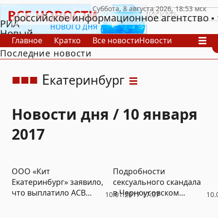
российское информационное агентство
РИА
Новый
Главное
Кратко
Все новости
Новости
День
Последние новости
В России
В мире
Видео
Спецпроекты
Проекты
Архив
Е
катеринбург
Новости дня / 10 января
2017
ООО «Кит
Подробности
Екатеринбург» заявило,
сексуального скандала
что выплатило АСВ
в Черноусовском
10.01.2017 17:07
10.
долги – процедура
интернате рассказали
банкротства
его сотрудники и