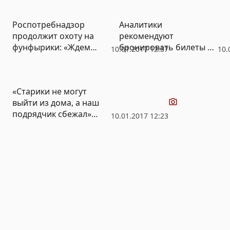
моногородов (СХЕМА)
незаконный доход в
миллион рублей
Роспотребнадзор
Аналитики
продолжит охоту на
рекомендуют
фунфырики: «Ждем
бронировать билеты в
10.01.2017 12:37
10.
изменений в
Европу за 3 месяца:
законодательстве»
экономия составит до
50%
Видео
«Старики не могут
выйти из дома, а наш
подрядчик сбежал»
10.01.2017 12:23
(ВИДЕО)