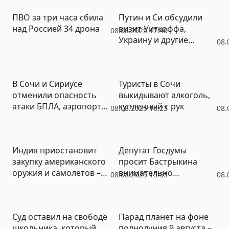
ПВО за три часа сбила
Путин и Си обсудили
над Россией 34 дрона
визит Уиткоффа,
08.08.2025 17:40
Украину и другие
08.
вопросы
В Сочи и Сириусе
Туристы в Сочи
отменили опасность
выкидывают алкоголь,
атаки БПЛА, аэропорт
купленный с рук
08.08.2025 16:23
08.
возобновил работу
Индия приостановит
Депутат Госдумы
закупку американского
просит Бастрыкина
оружия и самолетов –
внимательно
08.08.2025 15:53
08.
Рейтер
разобраться с
автомобилистом,
сбивающим байкеров
Суд оставил на свободе
Парад планет на фоне
школьника, который
полнолуния 9 августа –