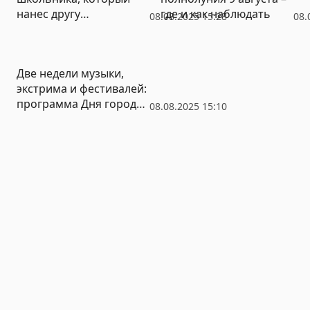
нанес другу
где и как наблюдать
08.08.2025 15:28
08.
смертельный удар
Две недели музыки,
экстрима и фестивалей:
программа Дня города
08.08.2025 15:10
в Екатеринбурге