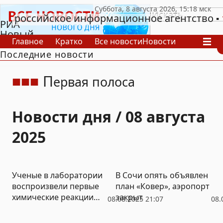
российское информационное агентство
РИА
Новый
Главное
Кратко
Все новости
Новости
День
Последние новости
В России
В мире
Видео
Спецпроекты
Проекты
Архив
П
ервая полоса
Новости дня / 08 августа
2025
Ученые в лаборатории
В Сочи опять объявлен
воспроизвели первые
план «Ковер», аэропорт
химические реакции
закрыт
08.08.2025 21:07
08.
после Большого взрыва