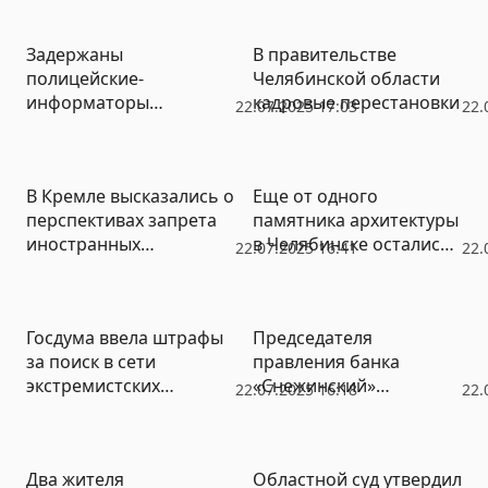
ранения после
обстрела ВСУ
Задержаны
В правительстве
полицейские-
Челябинской области
информаторы
кадровые перестановки
22.07.2025 17:03
22.
новостных Telegram-
каналов
В Кремле высказались о
Еще от одного
перспективах запрета
памятника архитектуры
иностранных
в Челябинске остались
22.07.2025 16:41
22.
мессенджеров
только воспоминания
Госдума ввела штрафы
Председателя
за поиск в сети
правления банка
экстремистских
«Снежинский»
22.07.2025 16:18
22.
материалов
отправили под стражу
Два жителя
Областной суд утвердил