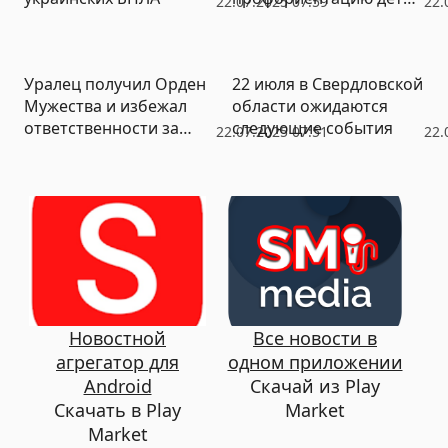
22.07.2025 07:59
22.
советуют начинать с
садика
Уралец получил Орден
22 июля в Свердловской
Мужества и избежал
области ожидаются
ответственности за
следующие события
22.07.2025 07:51
22.
неуплату алиментов
Новостной
Все новости в
агрегатор для
одном приложении
Android
Скачай из Play
Скачать в Play
Market
Market