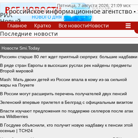
российское информационное агентство
РИА
Новый
Главное
Кратко
Все новости
Новости
День
Последние новости
В России
В мире
Видео
Спецпроекты
Проекты
Архив