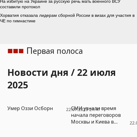
П
ервая полоса
Новости дня / 22 июля
2025
Умер Оззи Осборн
СМИ узнали время
22.07.2025 21:47
начала переговоров
Москвы и Киева в
22.
Турции