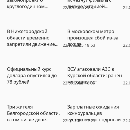
круглогодичном
дискредитацией
22.07.2025 19:37
22.
призыве в армию
традиционных
ценностей
В Нижегородской
В московском метро
области временно
произошел сбой из-за
запретили движение
дождя
22.07.2025 18:53
22.
судов по Волге
Официальный курс
ВСУ атаковали АЗС в
доллара опустился до
Курской области: ранен
78 рублей
мотоциклист
22.07.2025 18:09
22.
Три жителя
Зарплатные ожидания
Белгородской области,
южноуральцев
в том числе двое
существенно подросли
22.07.2025 17:25
22.
подростков, получили