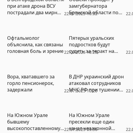
при атаке дрона ВСУ
замгубернатора
пострадали два мирных
Брянской области по
22.07.2025 10:32
22.
жителя
делу о фортификациях в
приграничье
Офтальмолог
Пятерых уральских
объяснила, как связаны
подростков будут
головная боль и зрение
судить за теракт на
22.07.2025 10:25
22.
железной дороге
Вора, хватавшего за
В ДНР украинский дрон
горло пенсионерок,
атаковал сотрудников
задержали
МЧС РФ при тушении
22.07.2025 10:20
22.
пожара
На Южном Урале
На Южном Урале
бывшему
пресекли еще один
высокопоставленному
канал незаконной
22.07.2025 09:56
22.