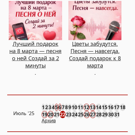
Лучший подарок
Цветы забудутся.
на 8 марта — песня
Песня — навсегда.
о ней Создай за 2
Создай подарок к 8
минуты
марта
.
.
1
2
3
4
5
6
7
8
9
10
11
12
13
14
15
16
17
18
Июль '25
19
20
21
22
23
24
25
26
27
28
29
30
31
Архив