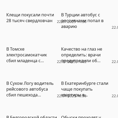
сигналах
(ФОТО)
Клещи покусали почти
В Турции автобус с
28 тысяч свердловчан
россиянами попал в
22.07.2025 11:36
аварию
22.
В Томске
Качество на глаз не
электросамокатчик
определить: врачи
сбил младенца с
предупредили об
22.07.2025 11:02
22.
матерью и сбежал
опасности домашнего
вина
В Сухом Логу водитель
В Екатеринбурге стали
рейсового автобуса
чаще покупать
сбил пешехода
квартиры в
22.07.2025 10:58
22.
насмерть и скрылся с
новостройках
места ДТП
В Белгородской области
Обыски проходят у