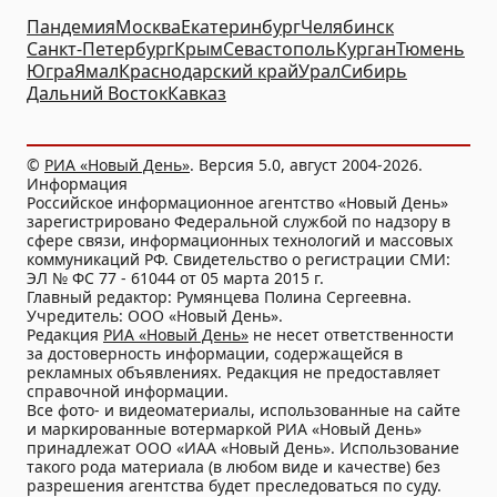
Пандемия
Москва
Екатеринбург
Челябинск
Санкт-Петербург
Крым
Севастополь
Курган
Тюмень
Югра
Ямал
Краснодарский край
Урал
Сибирь
Дальний Восток
Кавказ
©
РИА «Новый День»
. Версия 5.0, август 2004-2026.
Информация
Российское информационное агентство «Новый День»
зарегистрировано Федеральной службой по надзору в
сфере связи, информационных технологий и массовых
коммуникаций РФ. Свидетельство о регистрации СМИ:
ЭЛ № ФС 77 - 61044 от 05 марта 2015 г.
Главный редактор: Румянцева Полина Сергеевна.
Учредитель: ООО «Новый День».
Редакция
РИА «Новый День»
не несет ответственности
за достоверность информации, содержащейся в
рекламных объявлениях. Редакция не предоставляет
справочной информации.
Все фото- и видеоматериалы, использованные на сайте
и маркированные вотермаркой РИА «Новый День»
принадлежат ООО «ИАА «Новый День». Использование
такого рода материала (в любом виде и качестве) без
разрешения агентства будет преследоваться по суду.