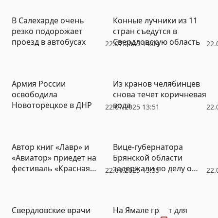
В Салехарде очень
Конные лучники из 11
резко подорожает
стран съедутся в
проезд в автобусах
Свердловскую область
22.07.2025 14:04
22.
Армия России
Из кранов челябинцев
освободила
снова течет коричневая
Новоторецкое в ДНР
вода
22.07.2025 13:51
22.
Автор книг «Лавр» и
Вице-губернатора
«Авиатор» приедет на
Брянской области
фестиваль «Красная
задержали по делу о
22.07.2025 13:35
22.
строка»
хищениях при
возведении
фортификаций
Фото
Свердловские врачи
На Ямале грант для