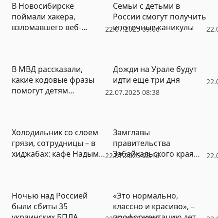
В Новосибирске
Семьи с детьми в
поймали хакера,
России смогут получить
взломавшего веб-
ипотечные каникулы
22.07.2025 09:06
22.
камеры по всей России
В МВД рассказали,
Дожди на Урале будут
какие кодовые фразы
идти еще три дня
22.
помогут детям
22.07.2025 08:38
распознать
мошенников
Холодильник со слоем
Замглавы
грязи, сотрудницы – в
правительства
хиджабах: кафе Надыма
Забайкальского края
22.07.2025 08:16
22.
закрыли из-за
попал в смертельное
нарушений
ДТП
Ночью над Россией
«Это нормально,
были сбиты 35
классно и красиво», –
украинских БПЛА
профориентацию детей