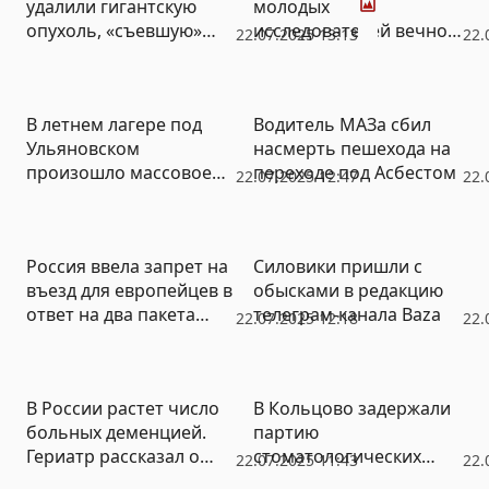
удалили гигантскую
молодых
опухоль, «съевшую»
исследователей вечной
22.07.2025 13:13
22.
часть черепа
мерзлоты вырос до 200
краснотурьинцу
тыс. рублей
В летнем лагере под
Водитель МАЗа сбил
Ульяновском
насмерть пешехода на
произошло массовое
переходе под Асбестом
22.07.2025 12:47
22.
отравление
Россия ввела запрет на
Силовики пришли с
въезд для европейцев в
обысками в редакцию
ответ на два пакета
телеграм-канала Baza
22.07.2025 12:18
22.
санкций ЕС
В России растет число
В Кольцово задержали
больных деменцией.
партию
Гериатр рассказал о
стоматологических
22.07.2025 11:43
22.
профилактике и важных
товаров из Китая