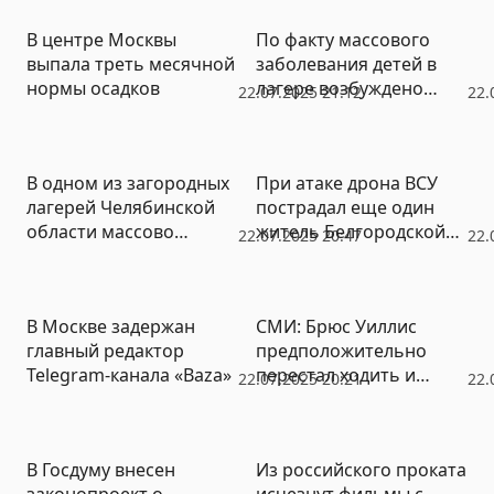
В центре Москвы
По факту массового
выпала треть месячной
заболевания детей в
нормы осадков
лагере возбуждено
22.07.2025 21:12
22.
уголовное дело
В одном из загородных
При атаке дрона ВСУ
лагерей Челябинской
пострадал еще один
области массово
житель Белгородской
22.07.2025 20:47
22.
заболели дети
области
В Москве задержан
СМИ: Брюс Уиллис
главный редактор
предположительно
Telegram-канала «Baza»
перестал ходить и
22.07.2025 20:21
22.
говорить
В Госдуму внесен
Из российского проката
законопроект о
исчезнут фильмы с