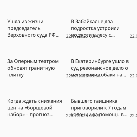
чиновнику скостили
миграции
срок
Ушла из жизни
В Забайкалье два
председатель
подростка устроили
Верховного суда РФ
поджоги в лесу с
22.07.2025 09:43
22.
Ирина Подносова
ущербом на 320 млн
рублей
За Оперным театром
В Екатеринбурге ушло в
обновят гранитную
суд резонансное дело о
плитку
нападении собаки на
22.07.2025 09:36
22.
женщину с ребенком
Когда ждать снижения
Бывшего гаишника
цен на «борщевой
приговорили к 7 годам
набор» – прогноз
колонии за помощь в
22.07.2025 09:23
22.
эксперта
сдаче экзаменов по
вождению