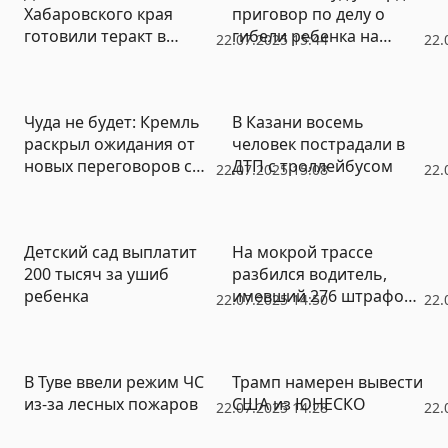
Хабаровского края
приговор по делу о
готовили теракт в
гибели ребенка на
22.07.2025 15:44
22.
Татарстане
стройплощадке в
Ирбите
Чуда не будет: Кремль
В Казани восемь
раскрыл ожидания от
человек пострадали в
новых переговоров с
ДТП с троллейбусом
22.07.2025 15:08
22.
Украиной
Детский сад выплатит
На мокрой трассе
200 тысяч за ушиб
разбился водитель,
ребенка
имевший 276 штрафов
22.07.2025 14:50
22.
за нарушение ПДД
В Туве ввели режим ЧС
Трамп намерен вывести
из-за лесных пожаров
США из ЮНЕСКО
22.07.2025 14:28
22.