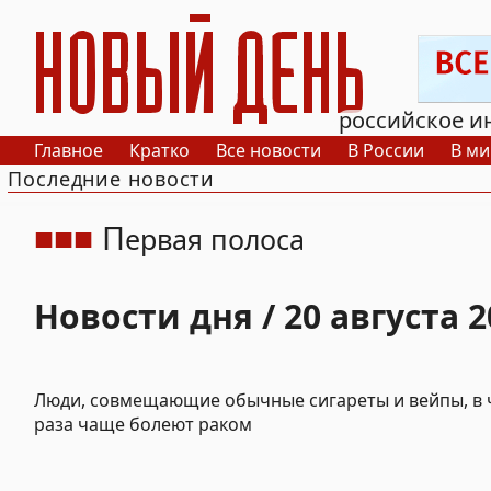
РИА Новый День
российское и
Главное
Кратко
Все новости
В России
В ми
Последние новости
П
ервая полоса
Новости дня / 20 августа 2
Люди, совмещающие обычные сигареты и вейпы, в 
раза чаще болеют раком