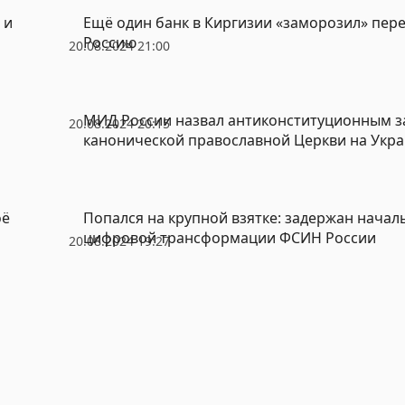
 и
Ещё один банк в Киргизии «заморозил» пер
Россию
20.08.2024 21:00
МИД России назвал антиконституционным за
20.08.2024 20:15
канонической православной Церкви на Укр
оё
Попался на крупной взятке: задержан начал
цифровой трансформации ФСИН России
20.08.2024 19:27