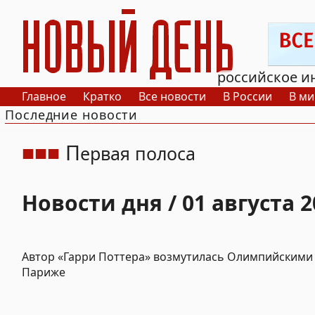
РИА Новый День
российское и
Главное
Кратко
Все новости
В России
В ми
Последние новости
П
ервая полоса
Новости дня / 01 августа 2
Автор «Гарри Поттера» возмутилась Олимпийскими
Париже