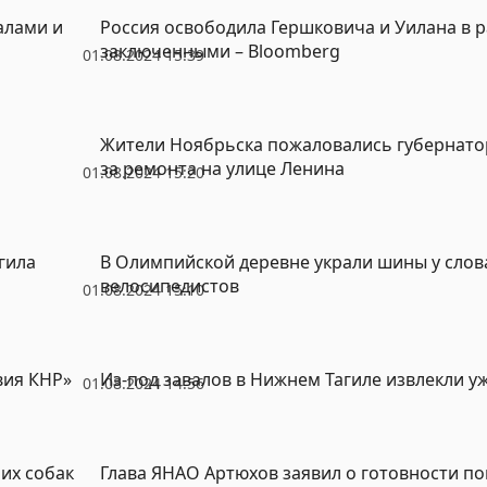
алами и
Россия освободила Гершковича и Уилана в 
заключенными – Bloomberg
01.08.2024 15:39
О
Жители Ноябрьска пожаловались губернатор
за ремонта на улице Ленина
01.08.2024 15:20
гила
В Олимпийской деревне украли шины у слов
велосипедистов
01.08.2024 15:10
вия КНР»
Из-под завалов в Нижнем Тагиле извлекли у
01.08.2024 14:56
чих собак
Глава ЯНАО Артюхов заявил о готовности п