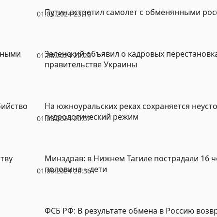
Путин встретил самолет с обменянными ро
01.08.2024 23:10
нными
Зеленский объявил о кадровых перестановка
01.08.2024 22:25
правительстве Украины
бийство
На южноуральских реках сохраняется неуст
гидрологический режим
01.08.2024 20:57
тву
Минздрав: в Нижнем Тагиле пострадали 16 че
половина – дети
01.08.2024 20:36
ФСБ РФ: В результате обмена в Россию воз