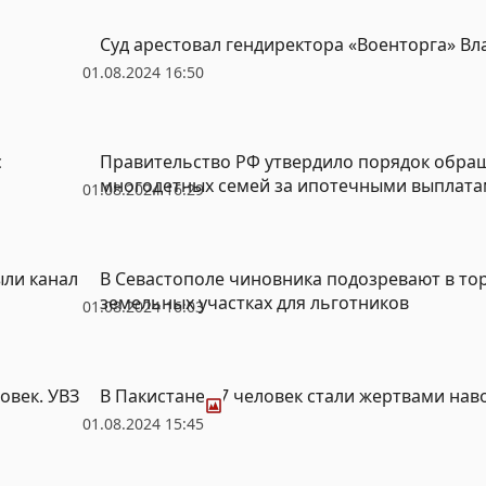
Суд арестовал гендиректора «Военторга» В
01.08.2024 16:50
с
Правительство РФ утвердило порядок обра
многодетных семей за ипотечными выплат
01.08.2024 16:29
ыли канал
В Севастополе чиновника подозревают в то
земельных участках для льготников
01.08.2024 16:03
Фото
овек. УВЗ
В Пакистане 37 человек стали жертвами на
01.08.2024 15:45