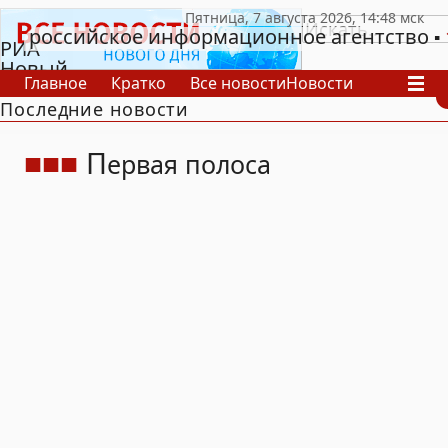
российское информационное агентство
РИА
Новый
Главное
Кратко
Все новости
Новости
День
Последние новости
В России
В мире
Видео
Спецпроекты
Проекты
Архив
П
ервая полоса