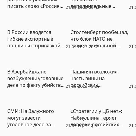
писать слово «Россия» с
дополнительные
21.09.2023 20:42
21.
маленькой буквы
усилия для снижения
безработицы среди
молодежи
В России вводятся
Столтенберг пообещал,
гибкие экспортные
что блок НАТО не
пошлины с привязкой к
станет глобальной
21.09.2023 20:05
21.
курсу рубля
организацией
В Азербайджане
Пашинян возложил
возбуждены уголовные
часть вины на
дела по факту убийства
российских
21.09.2023 19:30
21.
российских
миротворцев за
миротворцев
эскалацию в Нагорном
Карабахе
СМИ: На Залужного
«Стратегии у ЦБ нет»:
могут завести
Набиуллина теряет
уголовное дело за
доверие российских
21.09.2023 18:55
21.
«сдачу юга Украины»
банков