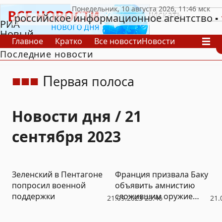
российское информационное агентство
РИА
Новый
Главное
Кратко
Все новости
Новости
День
Последние новости
В России
В мире
Видео
Спецпроекты
Проекты
Архив
П
ервая полоса
Новости дня / 21
сентября 2023
Зеленский в Пентагоне
Франция призвала Баку
попросил военной
объявить амнистию
поддержки
сложившим оружие
21.09.2023 23:46
21.
армянам из Нагорного
Карабаха