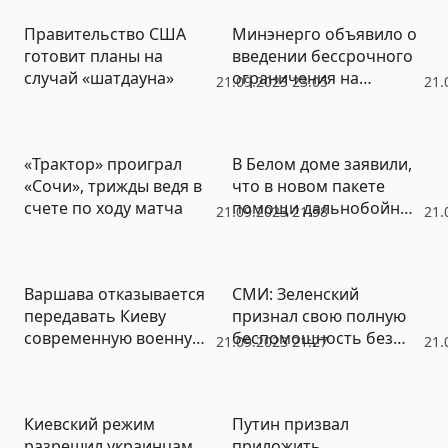
Правительство США
Минэнерго объявило о
готовит планы на
введении бессрочного
случай «шатдауна»
ограничения на
21.09.2023 23:05
21.
экспорт бензина и
дизтоплива
«Трактор» проиграл
В Белом доме заявили,
«Сочи», трижды ведя в
что в новом пакете
счете по ходу матча
помощи дальнобойные
21.09.2023 21:58
21.
ракеты ATACMS Украина
не получит
Варшава отказывается
СМИ: Зеленский
передавать Киеву
признал свою полную
современную военную
беспомощность без
21.09.2023 21:27
21.
технику
западной поддержки
Киевский режим
Путин призвал
разрешил украинцам
приложить