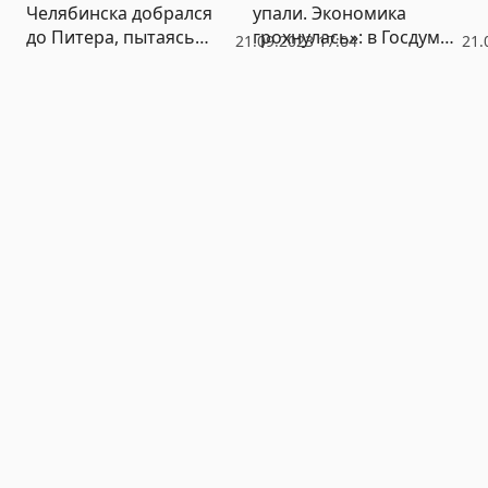
Челябинска добрался
упали. Экономика
до Питера, пытаясь
грохнулась»: в Госдуме
21.09.2023 17:04
21.
выйти из СИЗО
оценили последствия
политики Набиуллиной