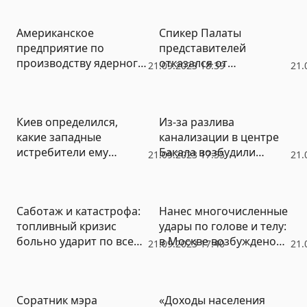
Американское
Спикер Палаты
предприятие по
представителей
производству ядерного
отказался от
21.09.2023 18:39
21.
оружия осталось без
обязательств
электричества
согласовывать 24 млрд.
долларов помощи для
Киев определился,
Из-за разлива
Украины
какие западные
канализации в центре
истребители ему
Бакала возбудили
21.09.2023 17:55
21.
нужны, а какие – нет
уголовное дело
Саботаж и катастрофа:
Нанес многочисленные
топливный кризис
удары по голове и телу:
больно ударит по всей
в Москве возбуждено
21.09.2023 17:40
21.
экономике РФ
уголовное дело о
причинении тяжкого
вреда здоровью 15-
Соратник мэра
«Доходы населения
летнего подростка